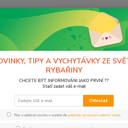
y
Hledat
AKCE, DÁRKY, AKCE 1+1 ZDARMA
E, DÁRKY, AKCE 1+1 ZDARMA
OVINKY, TIPY A VYCHYTÁVKY ZE SVĚ
RYBAŘINY
CHCETE BÝT INFORMOVÁNI JAKO PRVNÍ ??
Kč
Od
Stačí zadat váš e-mail
Odeslat
Přeji si odebírat novinky e-mailem dle
podmínek zpracování osobních údajů
.
ce
 Capture
(1)
Konger
(1)