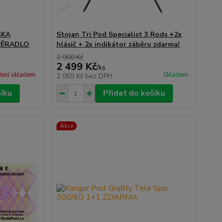
ŠKA
Stojan Tri Pod Specialist 3 Rods +2x
PĚRADLO
hlásič + 2x indikátor záběru zdarma!
2 900 Kč
2 499 Kč
/
ks
ení skladem
Skladem
2 065 Kč
bez DPH
šíku
Přidat do košíku
Akce