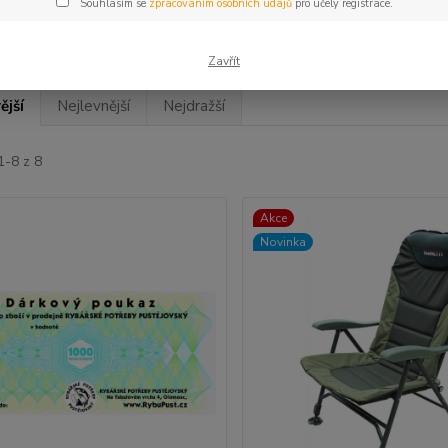
Souhlasím se
zpracováním osobních údajů
pro účely registrace.
Zavřít
ější
Nejlevnější
Nejdražší
1-8 z 8
Akce
Novinka