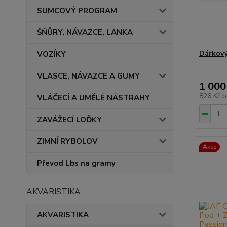
SUMCOVÝ PROGRAM
ŠŇŮRY, NÁVAZCE, LANKA
Dárkový
VOZÍKY
VLASCE, NÁVAZCE A GUMY
1 000
826 Kč
b
VLÁČECÍ A UMĚLÉ NÁSTRAHY
ZAVÁŽECÍ LOĎKY
ZIMNÍ RYBOLOV
Akce
Převod Lbs na gramy
AKVARISTIKA
AKVARISTIKA