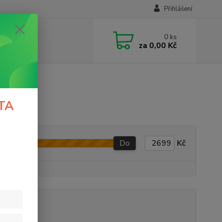
Přihlášení
0
ks
za
0,00 Kč
TA
Do
Kč