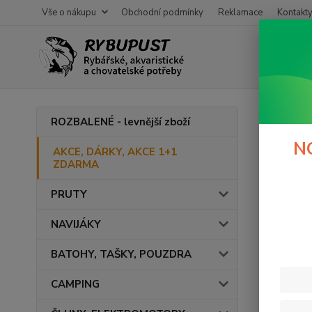
Vše o nákupu
Obchodní podmínky
Reklamace
Kontakt
Úvod
ROZBALENÉ - levnější zboží
AKC
N
AKCE, DÁRKY, AKCE 1+1
ZDARMA
PRUTY
Cena:
NAVIJÁKY
BATOHY, TAŠKY, POUZDRA
CAMPING
Výrob
JAF