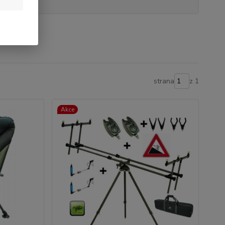
strana
z 1
Akce