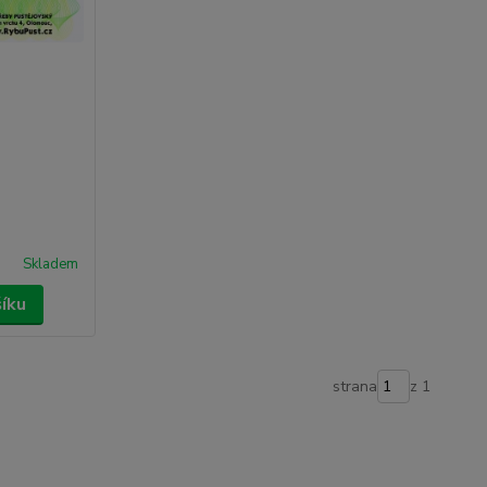
Skladem
šíku
strana
z 1