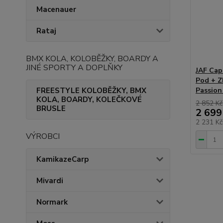
Macenauer
Rataj
BMX KOLA, KOLOBĚŽKY, BOARDY A
JINÉ SPORTY A DOPLŇKY
JAF Cap
Pod + Z
FREESTYLE KOLOBĚŽKY, BMX
Passion
KOLA, BOARDY, KOLEČKOVÉ
2 852 Kč
BRUSLE
2 699
2 231 K
VÝROBCI
KamikazeCarp
Mivardi
Normark