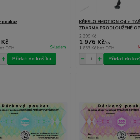
 poukaz
KŘESLO EMOTION Q4 + TA
ZDARMA PRODLOUŽENÉ O
2 299 Kč
 Kč
1 976 Kč
/
ks
Skladem
N
ez DPH
1 633 Kč
bez DPH
Přidat do košíku
Přidat do ko