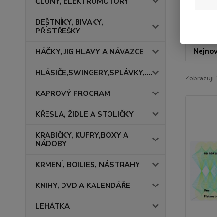
ČLUNY, ELEKTROMOTORY
DEŠTNÍKY, BIVAKY,
PŘÍSTŘEŠKY
Nejnov
HÁČKY, JIG HLAVY A NÁVAZCE
HLÁSIČE,SWINGERY,SPLÁVKY,....
Zobrazuji 
KAPROVÝ PROGRAM
KŘESLA, ŽIDLE A STOLIČKY
KRABIČKY, KUFRY,BOXY A
NÁDOBY
KRMENÍ, BOILIES, NÁSTRAHY
KNIHY, DVD A KALENDÁŘE
LEHÁTKA