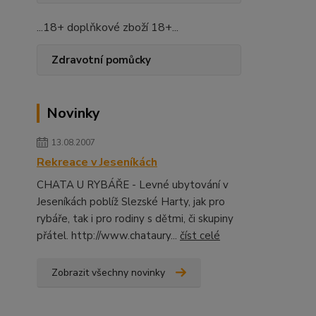
...18+ doplňkové zboží 18+...
Zdravotní pomůcky
Novinky
13.08.2007
Rekreace v Jeseníkách
CHATA U RYBÁŘE - Levné ubytování v
Jeseníkách poblíž Slezské Harty, jak pro
rybáře, tak i pro rodiny s dětmi, či skupiny
přátel. http://www.chataury...
číst celé
Zobrazit všechny novinky