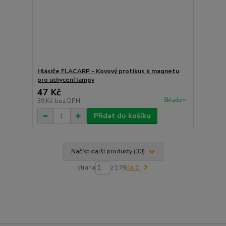
Hlásiče FLACARP - Kovový protikus k magnetu
pro uchycení lampy
47 Kč
Skladem
39 Kč
bez DPH
Přidat do košíku
Načíst další produkty (30)
strana
z 178
další