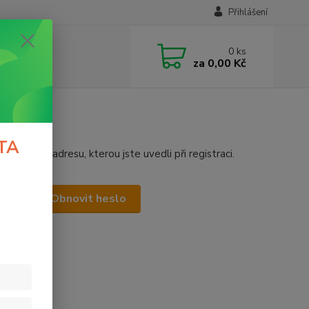
Přihlášení
0
ks
za
0,00 Kč
TA
mailovou adresu, kterou jste uvedli při registraci.
Obnovit heslo