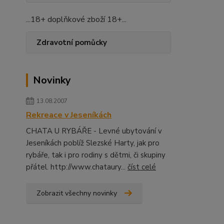
...18+ doplňkové zboží 18+...
Zdravotní pomůcky
Novinky
13.08.2007
Rekreace v Jeseníkách
CHATA U RYBÁŘE - Levné ubytování v
Jeseníkách poblíž Slezské Harty, jak pro
rybáře, tak i pro rodiny s dětmi, či skupiny
přátel. http://www.chataury...
číst celé
Zobrazit všechny novinky