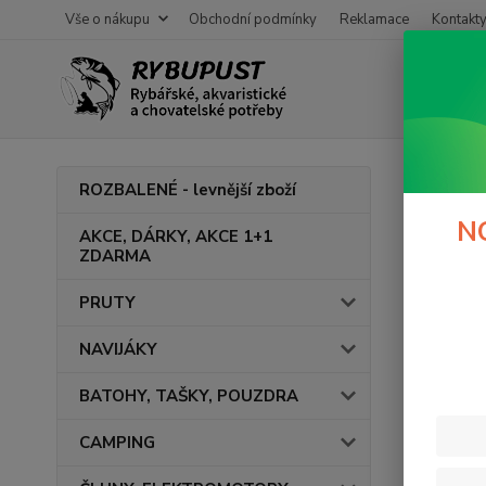
Vše o nákupu
Obchodní podmínky
Reklamace
Kontakt
Zapo
ROZBALENÉ - levnější zboží
N
AKCE, DÁRKY, AKCE 1+1
Pokud již
ZDARMA
Zašleme V
PRUTY
Váš e-mai
NAVIJÁKY
BATOHY, TAŠKY, POUZDRA
CAMPING