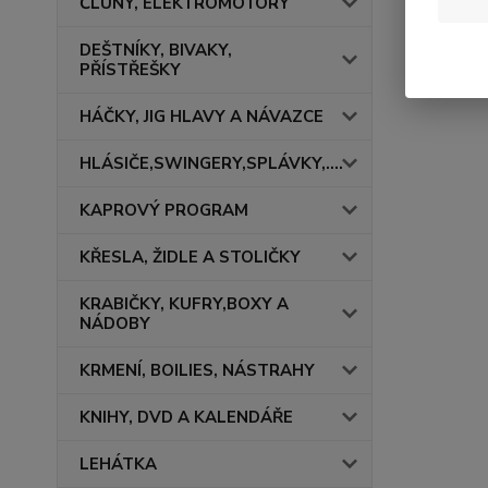
ČLUNY, ELEKTROMOTORY
DEŠTNÍKY, BIVAKY,
PŘÍSTŘEŠKY
HÁČKY, JIG HLAVY A NÁVAZCE
HLÁSIČE,SWINGERY,SPLÁVKY,....
KAPROVÝ PROGRAM
KŘESLA, ŽIDLE A STOLIČKY
KRABIČKY, KUFRY,BOXY A
NÁDOBY
KRMENÍ, BOILIES, NÁSTRAHY
KNIHY, DVD A KALENDÁŘE
LEHÁTKA