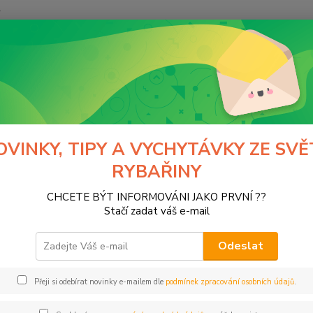
y
Hledat
menuté heslo
OVINKY, TIPY A VYCHYTÁVKY ZE SVĚ
 máte vytvořený účet, ale zapomněli jste své heslo, zadejte svou e-
RYBAŘINY
ám na ni e-mail s odkazem pro nastavení nového hesla.
CHCETE BÝT INFORMOVÁNI JAKO PRVNÍ ??
l:
Stačí zadat váš e-mail
Odeslat
Přeji si odebírat novinky e-mailem dle
podmínek zpracování osobních údajů
.