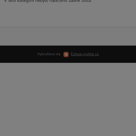
V této kategorii nebylo nalezeno žádné zboží.
Vytvořeno na
Eshop-rychle.cz