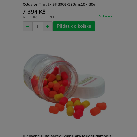
Xclusive Trout- SF 3901-390cm,10 - 30g
7 394 Kč
Skladem
6 111 Kč
bez DPH
Přidat do košíku
Dipované Q Balanced 5mm Carp feeder dambels