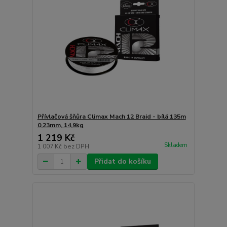
Přívlačová šňůra Climax Mach 12 Braid - bílá 135m
0,23mm, 14,9kg
1 219 Kč
Skladem
1 007 Kč
bez DPH
Přidat do košíku