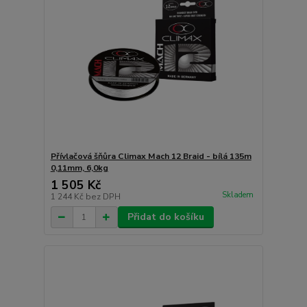
Přívlačová šňůra Climax Mach 12 Braid - bílá 135m
0,11mm, 6,0kg
1 505 Kč
Skladem
1 244 Kč
bez DPH
Přidat do košíku