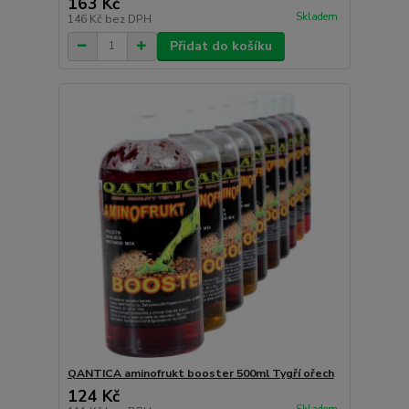
163 Kč
Skladem
146 Kč
bez DPH
Přidat do košíku
QANTICA aminofrukt booster 500ml Tygří ořech
124 Kč