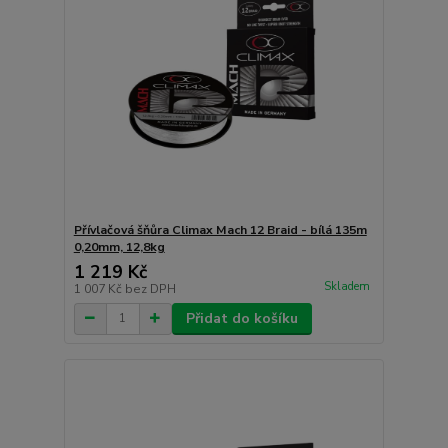
Přívlačová šňůra Climax Mach 12 Braid - bílá 135m
0,20mm, 12,8kg
1 219 Kč
Skladem
1 007 Kč
bez DPH
Přidat do košíku