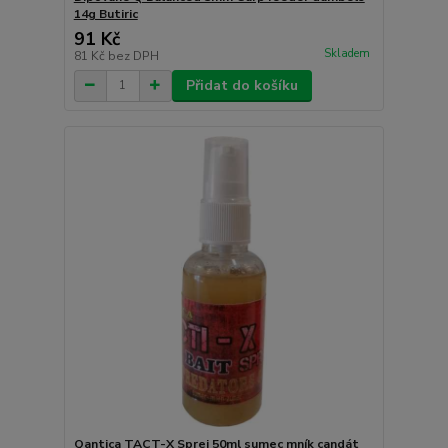
14g Butiric
91 Kč
Skladem
81 Kč
bez DPH
Přidat do košíku
Qantica TACT-X Sprej 50ml sumec mník candát