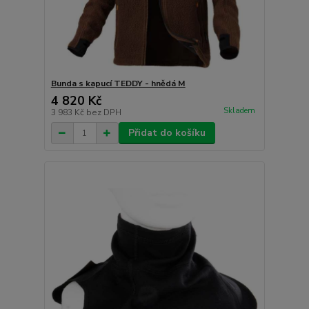
Bunda s kapucí TEDDY - hnědá M
4 820 Kč
Skladem
3 983 Kč
bez DPH
Přidat do košíku