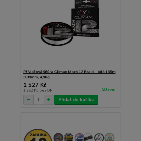
Přívlačová šňůra Climax Mach 12 Braid - bílá 135m
0,09mm, 4,9kg
1 527 Kč
Skladem
1 262 Kč
bez DPH
Přidat do košíku