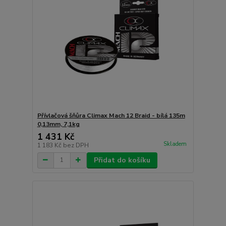
Přívlačová šňůra Climax Mach 12 Braid - bílá 135m
0,13mm, 7,1kg
1 431 Kč
Skladem
1 183 Kč
bez DPH
Přidat do košíku