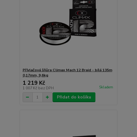
Přívlačová šňůra Climax Mach 12 Braid - bílá 135m
0,17mm, 9,6kg
1 219 Kč
Skladem
1 007 Kč
bez DPH
Přidat do košíku