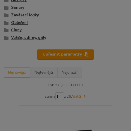
Navijáky
Sonary
Zavážecí loďky
Oblečení
Čluny
Vařiče, udírny, grily
Upřesnit parametry
Nejnovější
Nejlevnější
Nejdražší
Zobrazuji 1-30 z 8001
strana
z 267
další