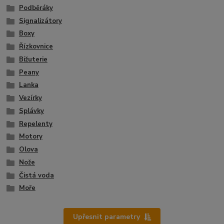
Podběráky
Signalizátory
Boxy
Řízkovnice
Bižuterie
Peany
Lanka
Vezírky
Splávky
Repelenty
Motory
Olova
Nože
Čistá voda
Moře
Upřesnit parametry