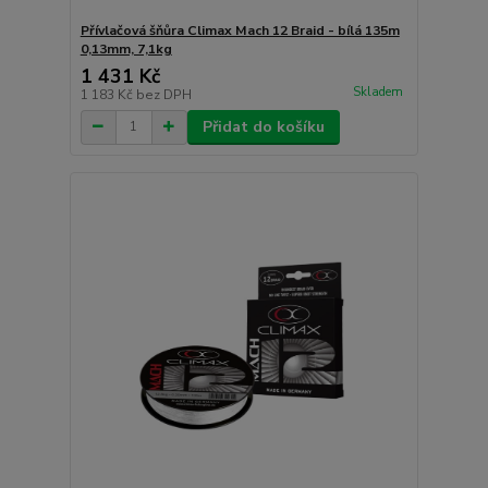
Přívlačová šňůra Climax Mach 12 Braid - bílá 135m
0,13mm, 7,1kg
1 431 Kč
Skladem
1 183 Kč
bez DPH
Přidat do košíku