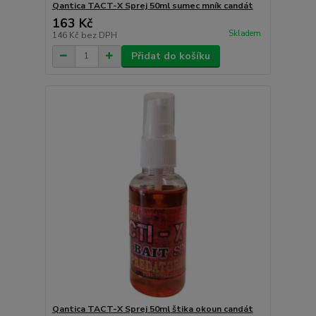
Qantica TACT-X Sprej 50ml sumec mník candát
163 Kč
Skladem
146 Kč
bez DPH
Přidat do košíku
Qantica TACT-X Sprej 50ml štika okoun candát