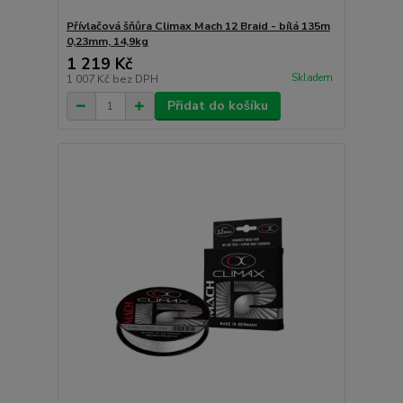
Přívlačová šňůra Climax Mach 12 Braid - bílá 135m
0,23mm, 14,9kg
1 219 Kč
Skladem
1 007 Kč
bez DPH
Přidat do košíku