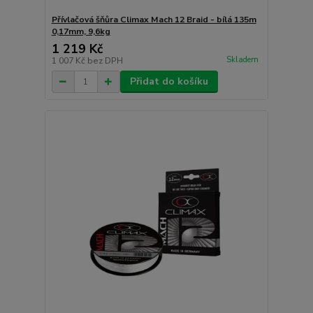
Přívlačová šňůra Climax Mach 12 Braid - bílá 135m
0,17mm, 9,6kg
1 219 Kč
Skladem
1 007 Kč
bez DPH
Přidat do košíku