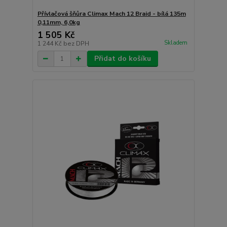
Přívlačová šňůra Climax Mach 12 Braid - bílá 135m
0,11mm, 6,0kg
1 505 Kč
Skladem
1 244 Kč
bez DPH
Přidat do košíku