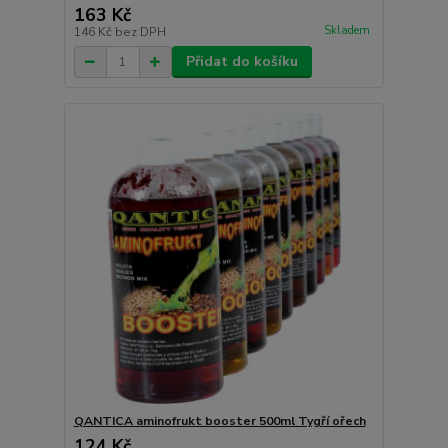
163 Kč
Skladem
146 Kč
bez DPH
Přidat do košíku
QANTICA aminofrukt booster 500ml Tygří ořech
124 Kč