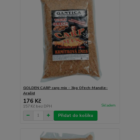
GOLDEN CARP carp mix - 3kg Ořech-Mandle-
Arašid
176 Kč
Skladem
157 Kč
bez DPH
Přidat do košíku