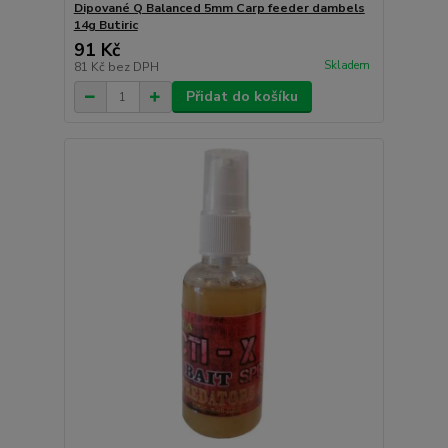
Dipované Q Balanced 5mm Carp feeder dambels
14g Butiric
91 Kč
Skladem
81 Kč
bez DPH
Přidat do košíku