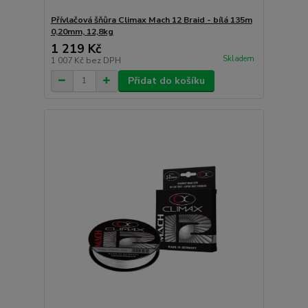
Přívlačová šňůra Climax Mach 12 Braid - bílá 135m
0,20mm, 12,8kg
1 219 Kč
Skladem
1 007 Kč
bez DPH
Přidat do košíku