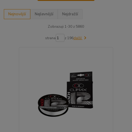
Nejnovější
Nejlevnější
Nejdražší
Zobrazuji 1-30 z 5860
strana
z 196
další