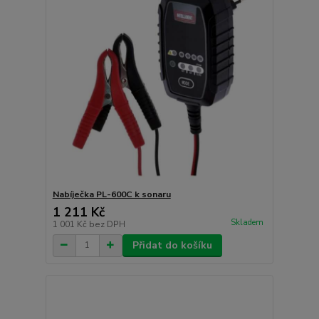
Nabíječka PL-600C k sonaru
1 211 Kč
Skladem
1 001 Kč
bez DPH
Přidat do košíku