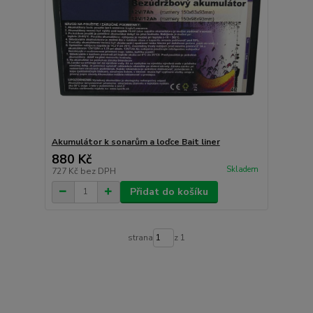
Akumulátor k sonarům a loďce Bait liner
880 Kč
Skladem
727 Kč
bez DPH
Přidat do košíku
strana
z 1