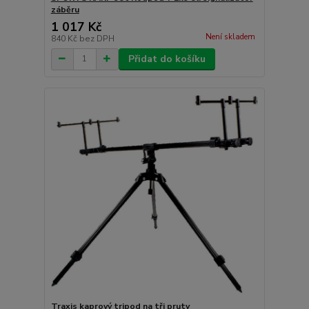
záběru
1 017 Kč
Není skladem
840 Kč
bez DPH
Přidat do košíku
Traxis kaprový tripod na tři pruty