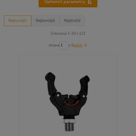
Upřesnit parametry
Nejnovější
Nejlevnější
Nejdražší
Zobrazuji 1-30 z 121
strana
z 5
další