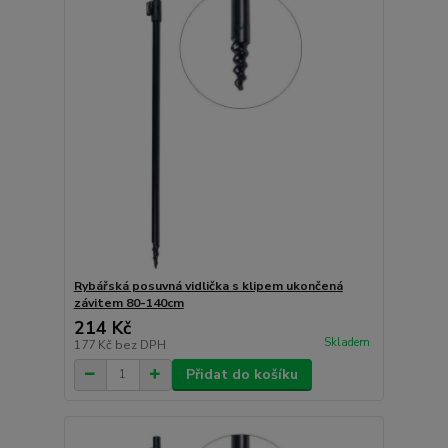
Rybářská posuvná vidlička s klipem ukončená
závitem 80-140cm
214 Kč
Skladem
177 Kč
bez DPH
Přidat do košíku