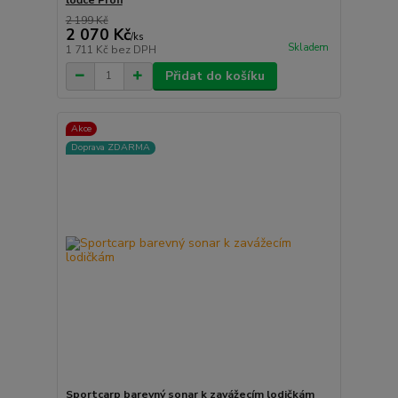
2 199 Kč
2 070 Kč
/
ks
Skladem
1 711 Kč
bez DPH
Přidat do košíku
Akce
Doprava ZDARMA
Sportcarp barevný sonar k zavážecím lodičkám