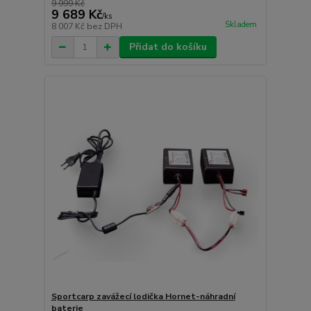
9 999 Kč
9 689 Kč
/
ks
Skladem
8 007 Kč
bez DPH
Přidat do košíku
Sportcarp zavážecí lodička Hornet-náhradní
baterie