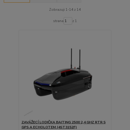
Zobrazuji 1-14 z 14
strana
z 1
ZAVÁŽECÍ LODIČKA BAITING 2500 2,4 GHZ RTR S
GPS A ECHOLOTEM (4ST3152F)