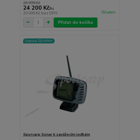
25 999 Kč
24 200 Kč
/
ks
Skladem
20 000 Kč
bez DPH
Přidat do košíku
Doprava ZDARMA
Sporcarp Sonar k zavážecím loďkám