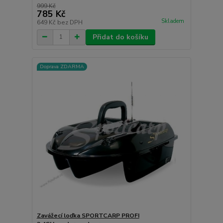
999 Kč
785 Kč
Skladem
649 Kč
bez DPH
Přidat do košíku
Doprava ZDARMA
Zavážecí loďka SPORTCARP PROFI