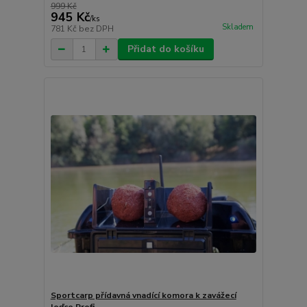
999 Kč
945 Kč
/
ks
Skladem
781 Kč
bez DPH
Přidat do košíku
Sportcarp přídavná vnadící komora k zavážecí
loďce Profi