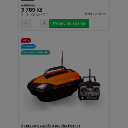
3 999 Kč
3 789 Kč
Není skladem
3 131 Kč
bez DPH
Přidat do košíku
Akce
Novinka
Doprava ZDARMA
Sportcarp zavážecí lodička Hornet