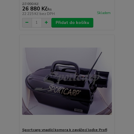
27 990 Kč
26 880 Kč
/
ks
Skladem
22 215 Kč
bez DPH
Přidat do košíku
Sportcarp vnadící komora k zavážecí loďce Profi