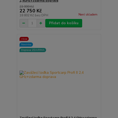
2,4GHz+zdarma doprava
23 999 Kč
22 750 Kč
Není skladem
18 802 Kč
bez DPH
Přidat do košíku
Akce
Novinka
Doprava ZDARMA
Zavážecí loďka Sportcarp Profi II 2,4 GHz+zdarma