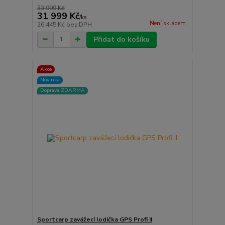
33 999 Kč
31 999 Kč
/
ks
Není skladem
26 445 Kč
bez DPH
Přidat do košíku
Akce
Novinka
Doprava ZDARMA
Sportcarp zavážecí lodička GPS Profi II