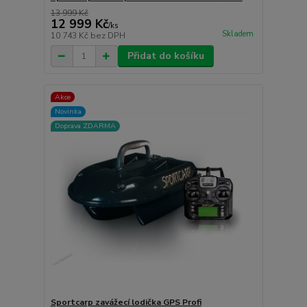
13 999 Kč
12 999 Kč
/
ks
Skladem
10 743 Kč
bez DPH
Přidat do košíku
Akce
Novinka
Doprava ZDARMA
Sportcarp zavážecí lodička GPS Profi