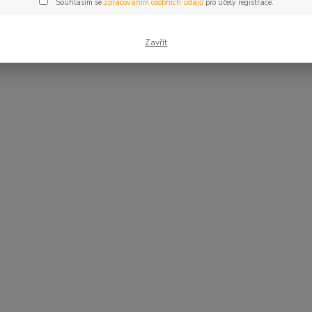
Souhlasím se
zpracováním osobních údajů
pro účely registrace.
nákup přeje
Zavřít
uPust