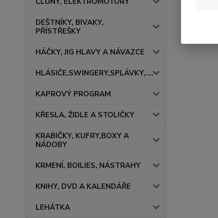
ČLUNY, ELEKTROMOTORY
Přijemný 
DEŠTNÍKY, BIVAKY,
PŘÍSTŘEŠKY
tým Ryb
HÁČKY, JIG HLAVY A NÁVAZCE
HLÁSIČE,SWINGERY,SPLÁVKY,....
KAPROVÝ PROGRAM
KŘESLA, ŽIDLE A STOLIČKY
KRABIČKY, KUFRY,BOXY A
NÁDOBY
KRMENÍ, BOILIES, NÁSTRAHY
KNIHY, DVD A KALENDÁŘE
LEHÁTKA