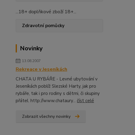
...18+ doplňkové zboží 18+...
Zdravotní pomůcky
Novinky
13.08.2007
Rekreace v Jeseníkách
CHATA U RYBÁŘE - Levné ubytování v
Jeseníkách poblíž Slezské Harty, jak pro
rybáře, tak i pro rodiny s dětmi, či skupiny
přátel. http://www.chataury...
číst celé
Zobrazit všechny novinky