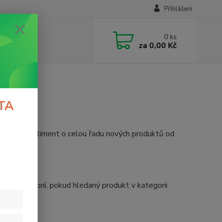
Přihlášení
0
ks
za
0,00 Kč
TA
 doplnit sortiment o celou řadu nových produktů od
h rybářů.
ch kategorií, pokud hledaný produkt v kategorii