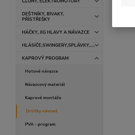
ČLUNY, ELEKTROMOTORY
DEŠTNÍKY, BIVAKY,
PŘÍSTŘEŠKY
HÁČKY, JIG HLAVY A NÁVAZCE
HLÁSIČE,SWINGERY,SPLÁVKY,....
KAPROVÝ PROGRAM
Hotové návazce
Návazcový materiál
Kaprové montáže
Drtičky návnad
PVA - program