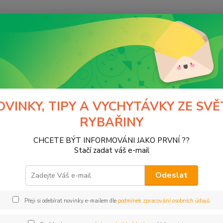
y
Hledat
KAPROVÝ PROGRAM
Drtičky návnad
čky návnad
OVINKY, TIPY A VYCHYTÁVKY ZE SVĚ
RYBAŘINY
tegorii nebylo nalezeno žádné zboží.
CHCETE BÝT INFORMOVÁNI JAKO PRVNÍ ??
Stačí zadat váš e-mail
Odeslat
Přeji si odebírat novinky e-mailem dle
podmínek zpracování osobních údajů
.