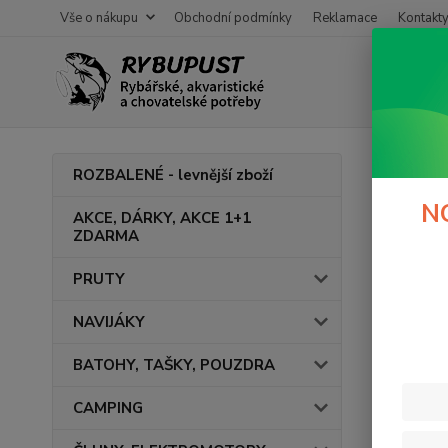
Vše o nákupu
Obchodní podmínky
Reklamace
Kontakt
Úvod
ROZBALENÉ - levnější zboží
Drti
N
AKCE, DÁRKY, AKCE 1+1
ZDARMA
V této ka
PRUTY
NAVIJÁKY
BATOHY, TAŠKY, POUZDRA
CAMPING