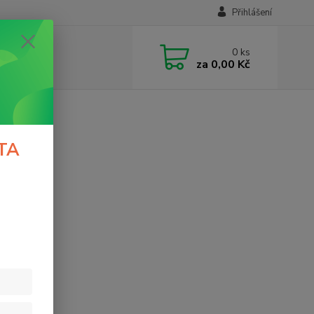
Přihlášení
0
ks
za
0,00 Kč
TA