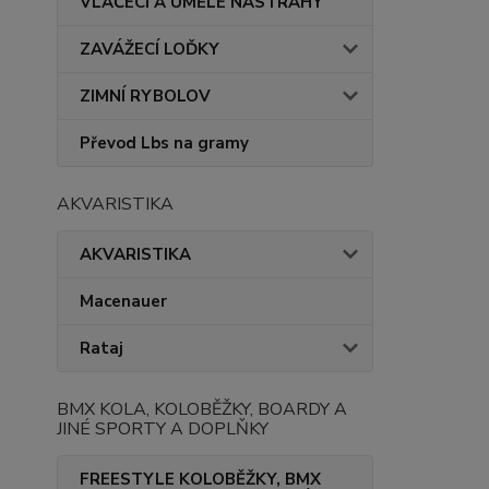
VLÁČECÍ A UMĚLÉ NÁSTRAHY
ZAVÁŽECÍ LOĎKY
ZIMNÍ RYBOLOV
Převod Lbs na gramy
AKVARISTIKA
AKVARISTIKA
Macenauer
Rataj
BMX KOLA, KOLOBĚŽKY, BOARDY A
JINÉ SPORTY A DOPLŇKY
FREESTYLE KOLOBĚŽKY, BMX