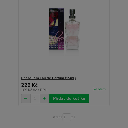
PheroFem Eau de Parfum (15ml)
229 Kč
Skladem
189 Kč
bez DPH
Přidat do košíku
strana
z 1