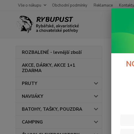
Vše o nákupu
Obchodní podmínky
Reklamace
Kontakt
Úvod
R
ROZBALENÉ - levnější zboží
Lite
N
AKCE, DÁRKY, AKCE 1+1
ZDARMA
V této ka
PRUTY
NAVIJÁKY
BATOHY, TAŠKY, POUZDRA
CAMPING