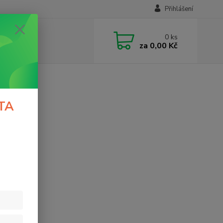
Přihlášení
0
ks
za
0,00 Kč
TA