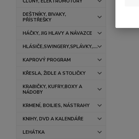
ČLUNY, ELEKTROMOTORY
DEŠTNÍKY, BIVAKY,
PŘÍSTŘEŠKY
HÁČKY, JIG HLAVY A NÁVAZCE
HLÁSIČE,SWINGERY,SPLÁVKY,....
KAPROVÝ PROGRAM
KŘESLA, ŽIDLE A STOLIČKY
KRABIČKY, KUFRY,BOXY A
NÁDOBY
KRMENÍ, BOILIES, NÁSTRAHY
KNIHY, DVD A KALENDÁŘE
LEHÁTKA