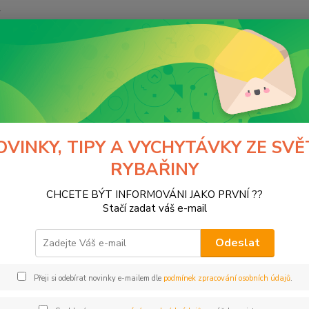
y
Hledat
ataj
Literatura
ratura
OVINKY, TIPY A VYCHYTÁVKY ZE SVĚ
RYBAŘINY
tegorii nebylo nalezeno žádné zboží.
CHCETE BÝT INFORMOVÁNI JAKO PRVNÍ ??
Stačí zadat váš e-mail
Odeslat
Přeji si odebírat novinky e-mailem dle
podmínek zpracování osobních údajů
.