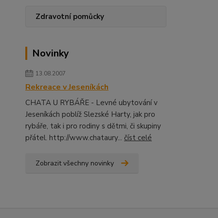
Zdravotní pomůcky
Novinky
13.08.2007
Rekreace v Jeseníkách
CHATA U RYBÁŘE - Levné ubytování v
Jeseníkách poblíž Slezské Harty, jak pro
rybáře, tak i pro rodiny s dětmi, či skupiny
přátel. http://www.chataury...
číst celé
Zobrazit všechny novinky