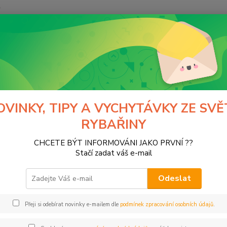
y
Hledat
ggerfish
Pruty
y
OVINKY, TIPY A VYCHYTÁVKY ZE SVĚ
RYBAŘINY
 Odkládací a biče
Pruty Bolognese
Prut
CHCETE BÝT INFORMOVÁNI JAKO PRVNÍ ??
y odhozové MATCH
Pruty na přívlač
Stačí zadat váš e-mail
Odeslat
Kč
Od
Přeji si odebírat novinky e-mailem dle
podmínek zpracování osobních údajů
.