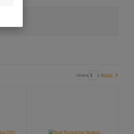
strana
z 6
další