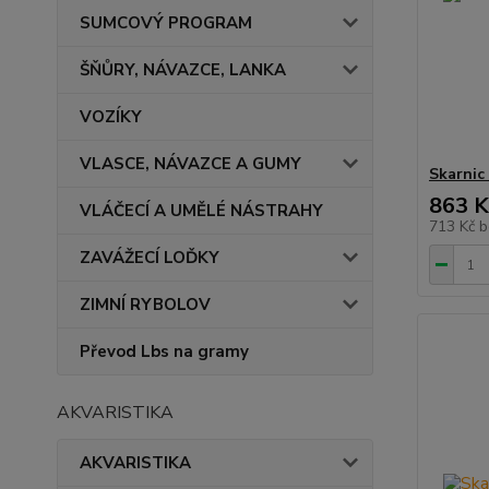
SUMCOVÝ PROGRAM
ŠŇŮRY, NÁVAZCE, LANKA
VOZÍKY
VLASCE, NÁVAZCE A GUMY
Skarnic
863 K
VLÁČECÍ A UMĚLÉ NÁSTRAHY
713 Kč
b
ZAVÁŽECÍ LOĎKY
ZIMNÍ RYBOLOV
Převod Lbs na gramy
AKVARISTIKA
AKVARISTIKA