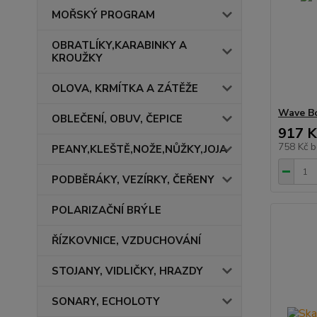
MOŘSKÝ PROGRAM
OBRATLÍKY,KARABINKY A
KROUŽKY
OLOVA, KRMÍTKA A ZÁTĚŽE
Wave Bo
OBLEČENÍ, OBUV, ČEPICE
917 K
758 Kč
b
PEANY,KLEŠTĚ,NOŽE,NŮŽKY,JOJA
PODBĚRÁKY, VEZÍRKY, ČEŘENY
POLARIZAČNÍ BRÝLE
ŘÍZKOVNICE, VZDUCHOVÁNÍ
STOJANY, VIDLIČKY, HRAZDY
SONARY, ECHOLOTY