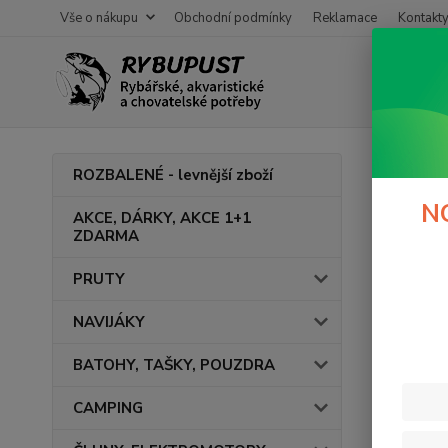
Vše o nákupu
Obchodní podmínky
Reklamace
Kontakt
Úvod
E
ROZBALENÉ - levnější zboží
Prut
N
AKCE, DÁRKY, AKCE 1+1
ZDARMA
Pruty
PRUTY
Prut
NAVIJÁKY
BATOHY, TAŠKY, POUZDRA
Cena:
CAMPING