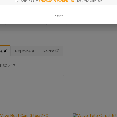
Souhlasím se
zpracováním osobních údajů
pro účely registrace.
ce
Zavřít
MA
(158)
Skarnic
(13)
ější
Nejlevnější
Nejdražší
1-30 z 171