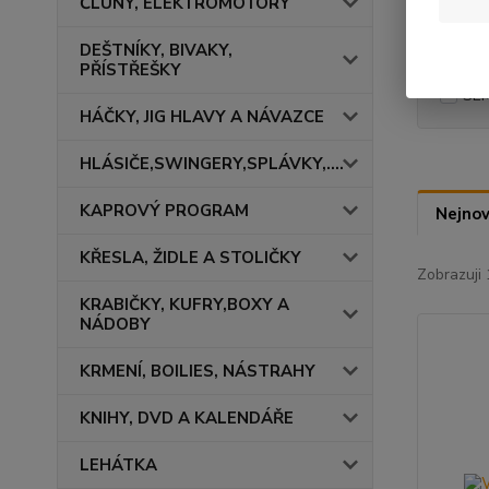
ČLUNY, ELEKTROMOTORY
DEŠTNÍKY, BIVAKY,
Výrob
PŘÍSTŘEŠKY
SE
HÁČKY, JIG HLAVY A NÁVAZCE
HLÁSIČE,SWINGERY,SPLÁVKY,....
KAPROVÝ PROGRAM
Nejnov
KŘESLA, ŽIDLE A STOLIČKY
Zobrazuji 
KRABIČKY, KUFRY,BOXY A
NÁDOBY
KRMENÍ, BOILIES, NÁSTRAHY
KNIHY, DVD A KALENDÁŘE
LEHÁTKA