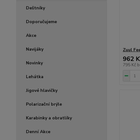
Deštníky
Doporučujeme
Akce
Navijáky
Zuul Fe
962 K
Novinky
795 Kč
b
Lehátka
Jigové hlavičky
Polarizační brýle
Karabinky a obratlíky
Denní Akce