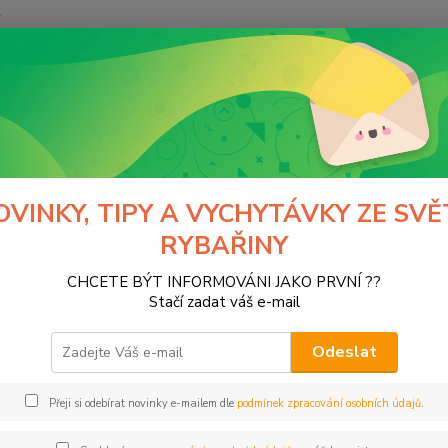
y
Hledat
olibri
NAFUKOVACIE KANOE
UKOVACIE KANOE
OVINKY, TIPY A VYCHYTÁVKY ZE SVĚ
RYBAŘINY
CHCETE BÝT INFORMOVÁNI JAKO PRVNÍ ??
Kč
Od
Stačí zadat váš e-mail
Odeslat
Přeji si odebírat novinky e-mailem dle
podmínek zpracování osobních údajů
.
ce
bri
(1)