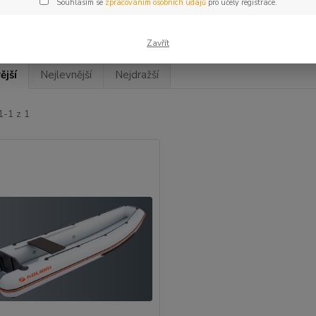
Souhlasím se
zpracováním osobních údajů
pro účely registrace.
Zavřít
ější
Nejlevnější
Nejdražší
1-1 z 1