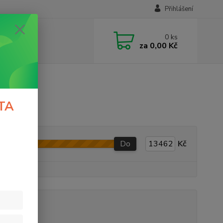
Přihlášení
0
ks
za
0,00 Kč
TA
Do
Kč