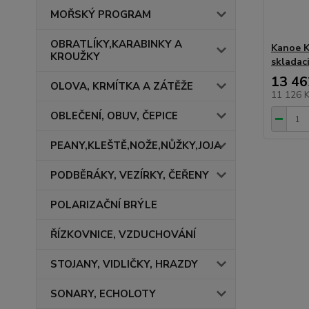
MOŘSKÝ PROGRAM
OBRATLÍKY,KARABINKY A
Kanoe K
KROUŽKY
skladac
13 46
OLOVA, KRMÍTKA A ZÁTĚŽE
11 126 
OBLEČENÍ, OBUV, ČEPICE
PEANY,KLEŠTĚ,NOŽE,NŮŽKY,JOJA
PODBĚRÁKY, VEZÍRKY, ČEŘENY
POLARIZAČNÍ BRÝLE
ŘÍZKOVNICE, VZDUCHOVÁNÍ
STOJANY, VIDLIČKY, HRAZDY
SONARY, ECHOLOTY