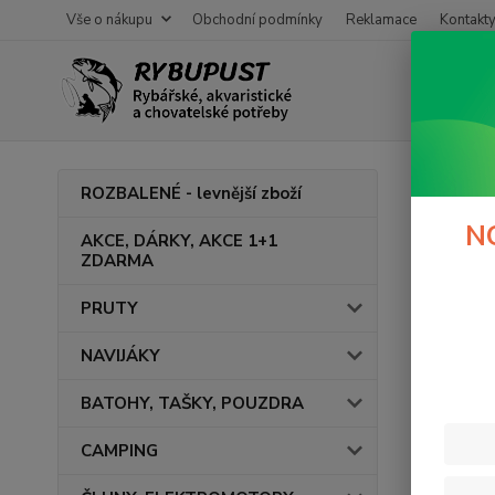
Vše o nákupu
Obchodní podmínky
Reklamace
Kontakt
Úvod
K
ROZBALENÉ - levnější zboží
NAF
N
AKCE, DÁRKY, AKCE 1+1
ZDARMA
PRUTY
Cena:
NAVIJÁKY
BATOHY, TAŠKY, POUZDRA
CAMPING
Výrob
Koli