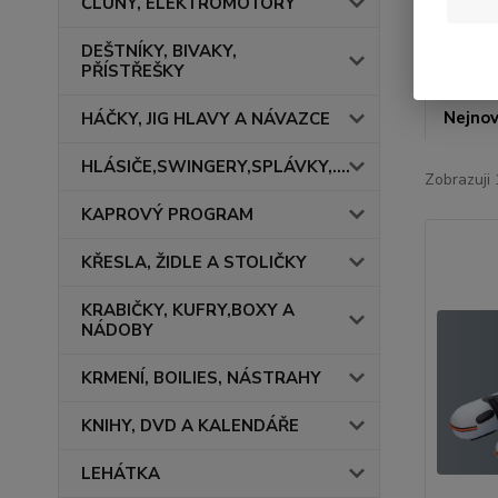
ČLUNY, ELEKTROMOTORY
DEŠTNÍKY, BIVAKY,
PŘÍSTŘEŠKY
Nejnov
HÁČKY, JIG HLAVY A NÁVAZCE
HLÁSIČE,SWINGERY,SPLÁVKY,....
Zobrazuji 
KAPROVÝ PROGRAM
KŘESLA, ŽIDLE A STOLIČKY
KRABIČKY, KUFRY,BOXY A
NÁDOBY
KRMENÍ, BOILIES, NÁSTRAHY
KNIHY, DVD A KALENDÁŘE
LEHÁTKA