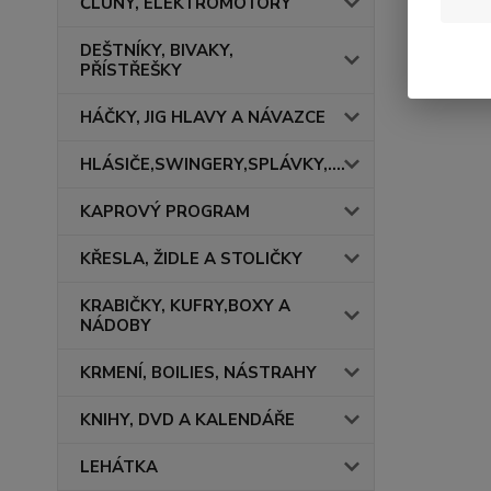
ČLUNY, ELEKTROMOTORY
DEŠTNÍKY, BIVAKY,
PŘÍSTŘEŠKY
HÁČKY, JIG HLAVY A NÁVAZCE
HLÁSIČE,SWINGERY,SPLÁVKY,....
KAPROVÝ PROGRAM
KŘESLA, ŽIDLE A STOLIČKY
KRABIČKY, KUFRY,BOXY A
NÁDOBY
KRMENÍ, BOILIES, NÁSTRAHY
KNIHY, DVD A KALENDÁŘE
LEHÁTKA