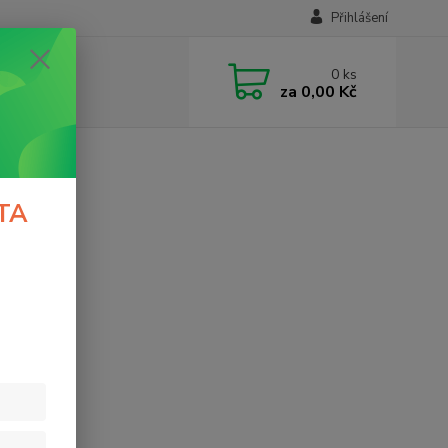
Přihlášení
0
ks
za
0,00 Kč
TA