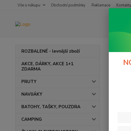
Vše o nákupu
Obchodní podmínky
Reklamace
Kontakt
Úvod
E
ROZBALENÉ - levnější zboží
Rota
N
AKCE, DÁRKY, AKCE 1+1
ZDARMA
V této ka
PRUTY
NAVIJÁKY
BATOHY, TAŠKY, POUZDRA
CAMPING