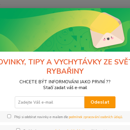
y
Hledat
rotické pomůcky
Pro ženy
Vibrátory
Rotační a perličkové
ční a perličkové
OVINKY, TIPY A VYCHYTÁVKY ZE SVĚ
RYBAŘINY
tegorii nebylo nalezeno žádné zboží.
CHCETE BÝT INFORMOVÁNI JAKO PRVNÍ ??
Stačí zadat váš e-mail
Odeslat
Přeji si odebírat novinky e-mailem dle
podmínek zpracování osobních údajů
.