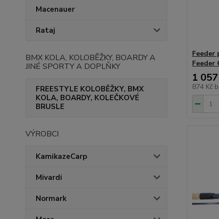
Macenauer
Rataj
Feeder 
BMX KOLA, KOLOBĚŽKY, BOARDY A
Feeder 
JINÉ SPORTY A DOPLŇKY
1 057
874 Kč
b
FREESTYLE KOLOBĚŽKY, BMX
KOLA, BOARDY, KOLEČKOVÉ
BRUSLE
VÝROBCI
KamikazeCarp
Mivardi
Normark