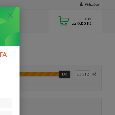
Přihlášení
0
ks
za
0,00 Kč
TA
Do
Kč
RTS
(7)