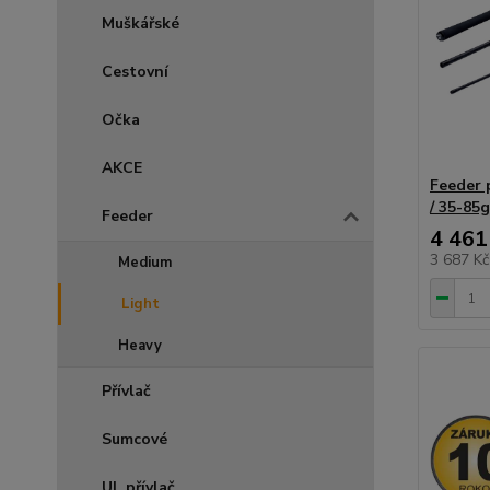
Muškářské
Cestovní
Očka
AKCE
Feeder 
/ 35-85g
Feeder
4 461
3 687 K
Medium
Light
Heavy
Přívlač
Sumcové
UL přívlač