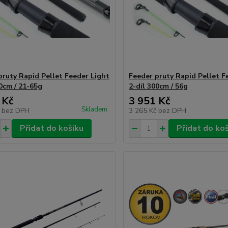
pruty Rapid Pellet Feeder Light
Feeder pruty Rapid Pellet F
30cm / 21-65g
2-díl 300cm / 56g
 Kč
3 951 Kč
Skladem
č
bez DPH
3 265 Kč
bez DPH
Přidat do košíku
Přidat do ko