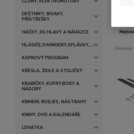
ČLUNY, ELEKTROMOTORY
DEŠTNÍKY, BIVAKY,
PŘÍSTŘEŠKY
Nejnov
HÁČKY, JIG HLAVY A NÁVAZCE
HLÁSIČE,SWINGERY,SPLÁVKY,....
Zobrazuji 
KAPROVÝ PROGRAM
KŘESLA, ŽIDLE A STOLIČKY
KRABIČKY, KUFRY,BOXY A
NÁDOBY
KRMENÍ, BOILIES, NÁSTRAHY
KNIHY, DVD A KALENDÁŘE
LEHÁTKA