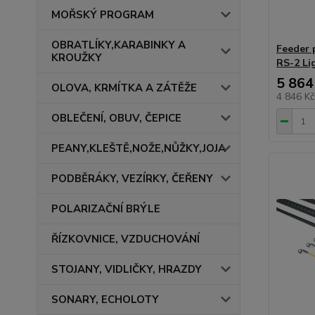
MOŘSKÝ PROGRAM
OBRATLÍKY,KARABINKY A
Feeder 
KROUŽKY
RS-2 Li
5 864
OLOVA, KRMÍTKA A ZÁTĚŽE
4 846 K
OBLEČENÍ, OBUV, ČEPICE
PEANY,KLEŠTĚ,NOŽE,NŮŽKY,JOJA
PODBĚRÁKY, VEZÍRKY, ČEŘENY
POLARIZAČNÍ BRÝLE
ŘÍZKOVNICE, VZDUCHOVÁNÍ
STOJANY, VIDLIČKY, HRAZDY
SONARY, ECHOLOTY