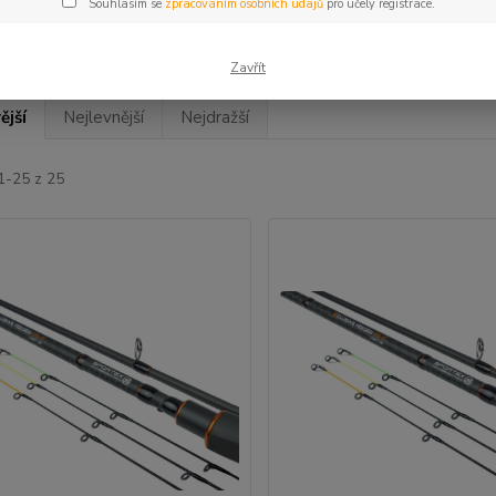
Souhlasím se
zpracováním osobních údajů
pro účely registrace.
Zavřít
ější
Nejlevnější
Nejdražší
1-25 z 25