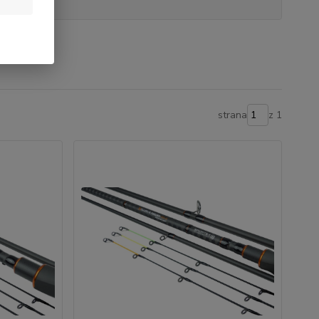
strana
z 1