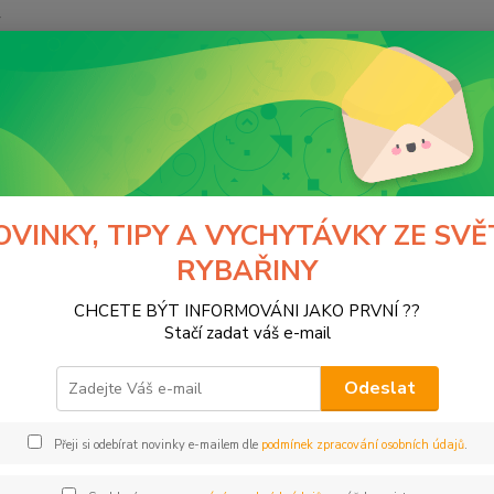
y
Hledat
ports
Pruty
Feeder
Light
t
OVINKY, TIPY A VYCHYTÁVKY ZE SVĚ
RYBAŘINY
CHCETE BÝT INFORMOVÁNI JAKO PRVNÍ ??
Kč
Od
Stačí zadat váš e-mail
Odeslat
Přeji si odebírat novinky e-mailem dle
podmínek zpracování osobních údajů
.
ce
OWNING
(1)
SPORTEX
(17)
SPO