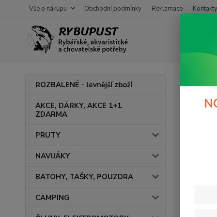
Vše o nákupu
Obchodní podmínky
Reklamace
Kontakt
Úvod
S
ROZBALENÉ - levnější zboží
Ligh
N
AKCE, DÁRKY, AKCE 1+1
ZDARMA
PRUTY
Cena:
NAVIJÁKY
BATOHY, TAŠKY, POUZDRA
CAMPING
Výrob
BR