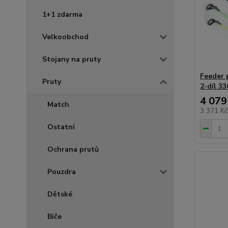
1+1 zdarma
Velkoobchod
Stojany na pruty
Feeder 
Pruty
2-díl 3
4 079
Match
3 371 K
Ostatní
Ochrana prutů
Pouzdra
Dětské
Biče