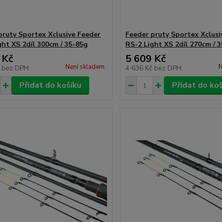
pruty Sportex Xclusive Feeder
Feeder pruty Sportex Xclusi
ght XS 2díl 300cm / 35-85g
RS-2 Light XS 2díl 270cm / 
 Kč
5 609 Kč
Není skladem
N
č
bez DPH
4 636 Kč
bez DPH
Přidat do košíku
Přidat do ko