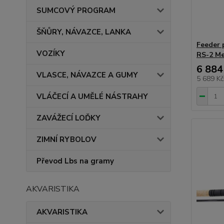
SUMCOVÝ PROGRAM
ŠŇŮRY, NÁVAZCE, LANKA
Feeder 
VOZÍKY
RS-2 Me
6 884
VLASCE, NÁVAZCE A GUMY
5 689 K
VLÁČECÍ A UMĚLÉ NÁSTRAHY
ZAVÁŽECÍ LOĎKY
ZIMNÍ RYBOLOV
Převod Lbs na gramy
AKVARISTIKA
AKVARISTIKA