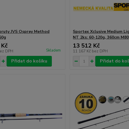
pruty JVS Osprey Method
Sportex Xclusive Medium Li
60g
NT 2ks: 60-120g, 360cm M80
 Kč
13 512 Kč
Skladem
ez DPH
11 167 Kč
bez DPH
Přidat do košíku
Přidat do ko