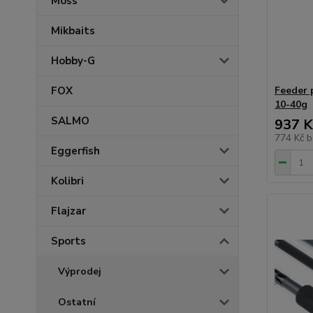
Moss
Mikbaits
Hobby-G
FOX
Feeder 
10-40g
SALMO
937 K
774 Kč
b
Eggerfish
Kolibri
Flajzar
Sports
Výprodej
Ostatní