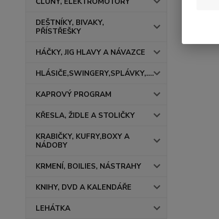
ČLUNY, ELEKTROMOTORY
DEŠTNÍKY, BIVAKY,
PŘÍSTŘEŠKY
HÁČKY, JIG HLAVY A NÁVAZCE
HLÁSIČE,SWINGERY,SPLÁVKY,....
KAPROVÝ PROGRAM
KŘESLA, ŽIDLE A STOLIČKY
KRABIČKY, KUFRY,BOXY A
NÁDOBY
KRMENÍ, BOILIES, NÁSTRAHY
KNIHY, DVD A KALENDÁŘE
LEHÁTKA