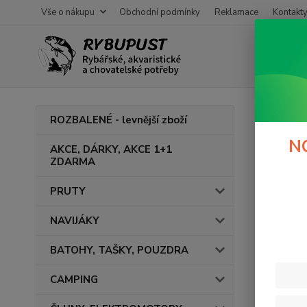
Vše o nákupu
Obchodní podmínky
Reklamace
Kontakt
Úvod
ROZBALENÉ - levnější zboží
CAN
N
AKCE, DÁRKY, AKCE 1+1
ZDARMA
Vrátk
PRUTY
V této ka
NAVIJÁKY
BATOHY, TAŠKY, POUZDRA
CAMPING