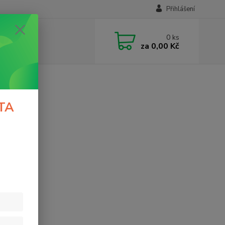
Přihlášení
0
ks
za
0,00 Kč
TA
ky prutů