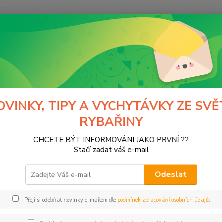
y
Hledat
Normark
výrobci
CANNON
NON
OVINKY, TIPY A VYCHYTÁVKY ZE SVĚ
RYBAŘINY
y na trolling
Příslušenství k vrátkům
Držá
CHCETE BÝT INFORMOVÁNI JAKO PRVNÍ ??
Stačí zadat váš e-mail
tegorii nebylo nalezeno žádné zboží.
Odeslat
Přeji si odebírat novinky e-mailem dle
podmínek zpracování osobních údajů
.