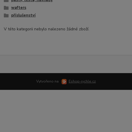
pasty, těsta, návnady
wafters
příslušenství
V této kategorii nebylo nalezeno žádné zboží.
Vytvořeno na
Eshop-rychle.cz