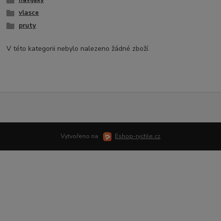
navijáky
vlasce
pruty
V této kategorii nebylo nalezeno žádné zboží.
Vytvořeno na
Eshop-rychle.cz