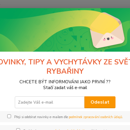
y
Hledat
Normark
výrobci
VMC
C
OVINKY, TIPY A VYCHYTÁVKY ZE SVĚ
RYBAŘINY
háčky s lopatkou
match/feeder
carp
CHCETE BÝT INFORMOVÁNI JAKO PRVNÍ ??
oháčky s očkem
trojháčky
dvoj
Stačí zadat váš e-mail
tegorii nebylo nalezeno žádné zboží.
Odeslat
Přeji si odebírat novinky e-mailem dle
podmínek zpracování osobních údajů
.