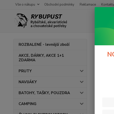
Vše o nákupu
Obchodní podmínky
Reklamace
Kontakt
Úvod
ROZBALENÉ - levnější zboží
VM
N
AKCE, DÁRKY, AKCE 1+1
ZDARMA
jedno
PRUTY
jedn
NAVIJÁKY
V této ka
BATOHY, TAŠKY, POUZDRA
CAMPING