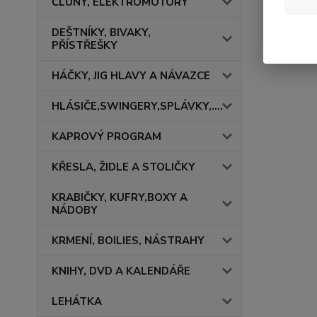
ČLUNY, ELEKTROMOTORY
DEŠTNÍKY, BIVAKY,
PŘÍSTŘEŠKY
HÁČKY, JIG HLAVY A NÁVAZCE
HLÁSIČE,SWINGERY,SPLÁVKY,....
KAPROVÝ PROGRAM
KŘESLA, ŽIDLE A STOLIČKY
KRABIČKY, KUFRY,BOXY A
NÁDOBY
KRMENÍ, BOILIES, NÁSTRAHY
KNIHY, DVD A KALENDÁŘE
LEHÁTKA