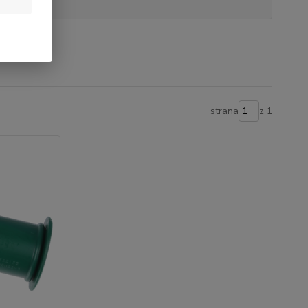
strana
z 1