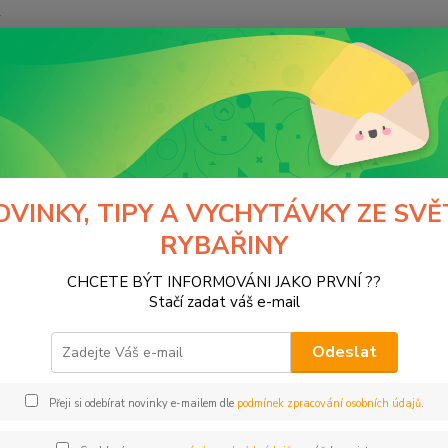
y
Hledat
Hobby-G
Rolabally a příslušenství
Tvořiče návnad
iče návnad
OVINKY, TIPY A VYCHYTÁVKY ZE SVĚ
RYBAŘINY
CHCETE BÝT INFORMOVÁNI JAKO PRVNÍ ??
Kč
Od
Stačí zadat váš e-mail
Odeslat
Přeji si odebírat novinky e-mailem dle
podmínek zpracování osobních údajů
.
ce
dner
(2)