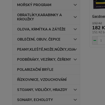
MOŘSKÝ PROGRAM
OBRATLÍKY,KARABINKY A
Gardner
KROUŽKY
192 Kč
182 K
OLOVA, KRMÍTKA A ZÁTĚŽE
151 Kč
b
OBLEČENÍ, OBUV, ČEPICE
PEANY,KLEŠTĚ,NOŽE,NŮŽKY,JOJA
PODBĚRÁKY, VEZÍRKY, ČEŘENY
POLARIZAČNÍ BRÝLE
ŘÍZKOVNICE, VZDUCHOVÁNÍ
STOJANY, VIDLIČKY, HRAZDY
SONARY, ECHOLOTY