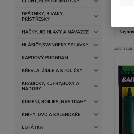
ČLUNY, ELEKTROMOTORY
DEŠTNÍKY, BIVAKY,
PŘÍSTŘEŠKY
Nejnov
HÁČKY, JIG HLAVY A NÁVAZCE
HLÁSIČE,SWINGERY,SPLÁVKY,....
Zobrazuji 
KAPROVÝ PROGRAM
KŘESLA, ŽIDLE A STOLIČKY
KRABIČKY, KUFRY,BOXY A
NÁDOBY
KRMENÍ, BOILIES, NÁSTRAHY
KNIHY, DVD A KALENDÁŘE
LEHÁTKA