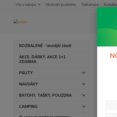
Vše o nákupu
Obchodní podmínky
Reklamace
Kontakt
Úvod
ROZBALENÉ - levnější zboží
Tvoř
N
AKCE, DÁRKY, AKCE 1+1
ZDARMA
PRUTY
Cena:
NAVIJÁKY
BATOHY, TAŠKY, POUZDRA
CAMPING
Výrob
Gar