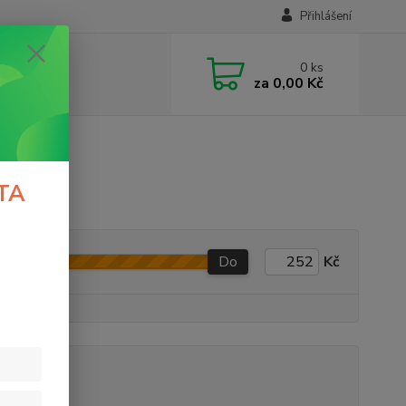
Přihlášení
0
ks
za
0,00 Kč
TA
Do
Kč