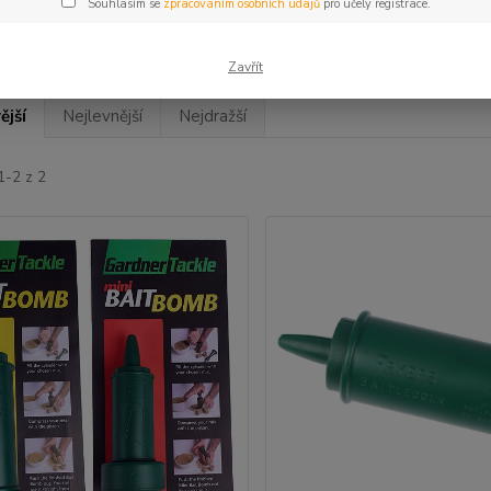
Souhlasím se
zpracováním osobních údajů
pro účely registrace.
Zavřít
ější
Nejlevnější
Nejdražší
1-2 z 2