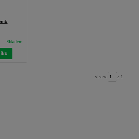
Bomb
Skladem
šíku
strana
z 1