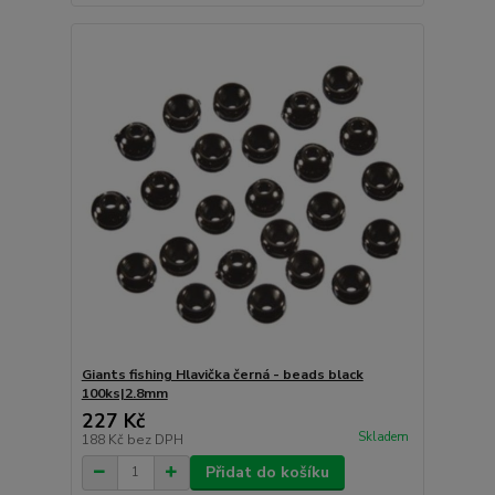
Giants fishing Hlavička černá - beads black
100ks|2.8mm
227 Kč
Skladem
188 Kč
bez DPH
Přidat do košíku