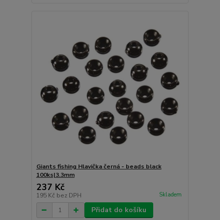
Giants fishing Hlavička černá - beads black
100ks|3.3mm
237 Kč
Skladem
195 Kč
bez DPH
Přidat do košíku