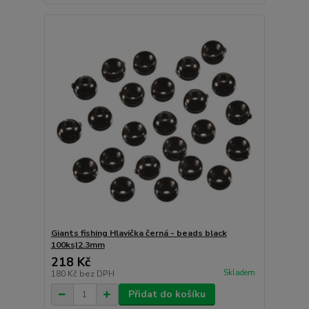
Giants fishing Hlavička černá - beads black
100ks|2.3mm
218 Kč
Skladem
180 Kč
bez DPH
Přidat do košíku