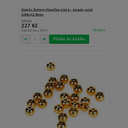
Giants fishing Hlavička zlatá - beads gold
100ks|2.8mm
229 Kč
227 Kč
Skladem
188 Kč
bez DPH
Přidat do košíku