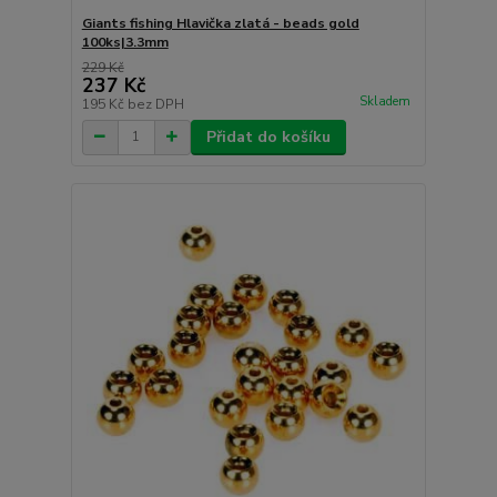
Giants fishing Hlavička zlatá - beads gold
100ks|3.3mm
229 Kč
237 Kč
Skladem
195 Kč
bez DPH
Přidat do košíku