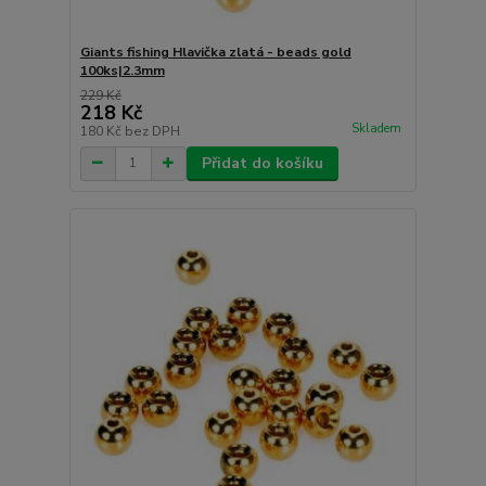
Giants fishing Hlavička zlatá - beads gold
100ks|2.3mm
229 Kč
218 Kč
Skladem
180 Kč
bez DPH
Přidat do košíku