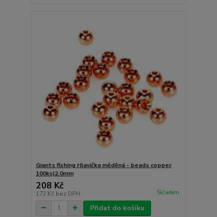
Giants fishing Hlavička měděná - beads copper
100ks|2.0mm
208 Kč
Skladem
172 Kč
bez DPH
Přidat do košíku