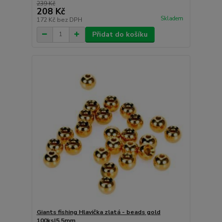
239 Kč
208 Kč
Skladem
172 Kč
bez DPH
Přidat do košíku
Giants fishing Hlavička zlatá - beads gold
100ks|5.5mm