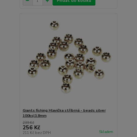
Přidat do košíku
Giants fishing Hlavička stříbrná - beads silver
100ks|3.8mm
239 Kč
256 Kč
Skladem
211 Kč
bez DPH