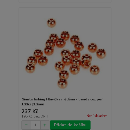
Giants fishing Hlavička měděná - beads copper
100ks|3.3mm
237 Kč
Není skladem
195 Kč
bez DPH
Přidat do košíku