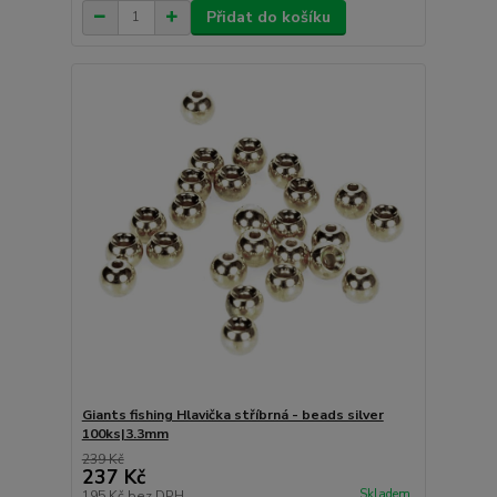
Přidat do košíku
Giants fishing Hlavička stříbrná - beads silver
100ks|3.3mm
239 Kč
237 Kč
Skladem
195 Kč
bez DPH