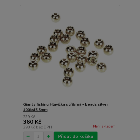
Giants fishing Hlavička stříbrná - beads silver
100ks|5.5mm
239 Kč
360 Kč
Není skladem
298 Kč
bez DPH
Přidat do košíku