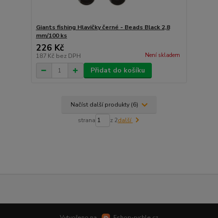
Giants fishing Hlavičky černé - Beads Black 2,8
mm/100 ks
226 Kč
Není skladem
187 Kč
bez DPH
Přidat do košíku
Načíst další produkty (6)
strana
z 2
další
Vytvořeno na
Eshop-rychle.cz