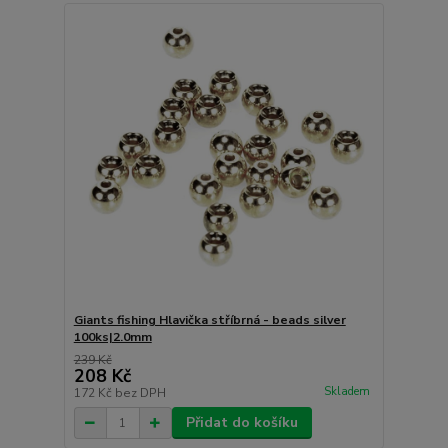
Giants fishing Hlavička stříbrná - beads silver
100ks|2.0mm
239 Kč
208 Kč
Skladem
172 Kč
bez DPH
Přidat do košíku