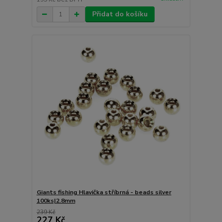
Přidat do košíku
Giants fishing Hlavička stříbrná - beads silver
100ks|2.8mm
239 Kč
227 Kč