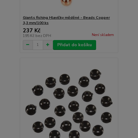
Giants fishing Hlavičky měděné - Beads Copper
3,3 mm/100 ks
237 Kč
Není skladem
195 Kč
bez DPH
Přidat do košíku