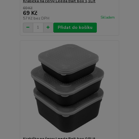
Krabička na červy Leeda Bait box 1,1Lit
69 Kč
69 Kč
Skladem
57 Kč
bez DPH
Přidat do košíku
Krabička na červy Leeda Bait box 0,5Lit