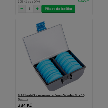
Skladem
195 Kč
bez DPH
Přidat do košíku
MAP krabička na návazce Foam Winder Box 10
Spools
284 Kč