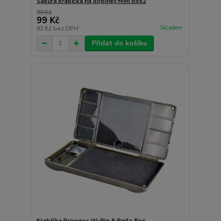
Sakura krabička na doplňky Mini Box2
99 Kč
99 Kč
Skladem
82 Kč
bez DPH
Přidat do košíku
Krabička Prowess W-Rig & Baits Box