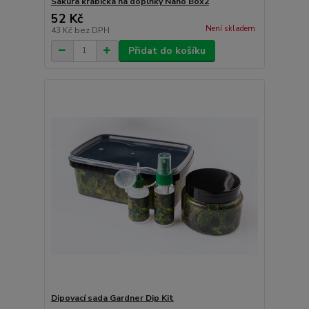
Sakura krabička na doplňky Nano Box2
52 Kč
Není skladem
43 Kč
bez DPH
Přidat do košíku
Dipovací sada Gardner Dip Kit