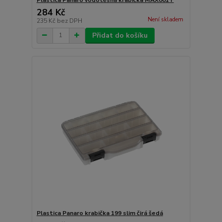
284 Kč
Není skladem
235 Kč
bez DPH
Přidat do košíku
Plastica Panaro krabička 199 slim čirá šedá