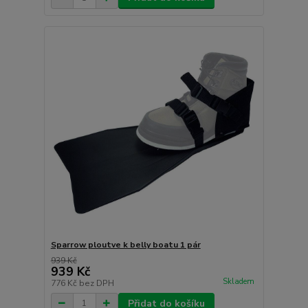
Sparrow ploutve k belly boatu 1 pár
939 Kč
939 Kč
Skladem
776 Kč
bez DPH
Přidat do košíku