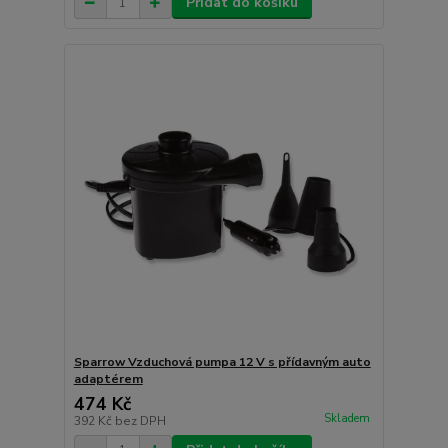
Přidat do košíku
Sparrow Vzduchová pumpa 12 V s přídavným auto
adaptérem
474 Kč
Skladem
392 Kč
bez DPH