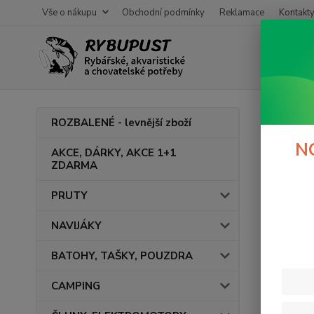
Vše o nákupu
Obchodní podmínky
Reklamace
Kontakt
Úvod
ROZBALENÉ - levnější zboží
Čeří
N
AKCE, DÁRKY, AKCE 1+1
ZDARMA
PRUTY
Cena:
NAVIJÁKY
BATOHY, TAŠKY, POUZDRA
CAMPING
Výrob
GIA