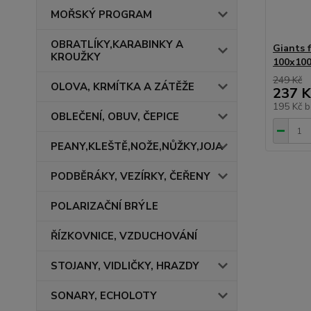
MOŘSKÝ PROGRAM
OBRATLÍKY,KARABINKY A
Giants f
KROUŽKY
100x10
249 Kč
OLOVA, KRMÍTKA A ZÁTĚŽE
237 K
195 Kč
b
OBLEČENÍ, OBUV, ČEPICE
PEANY,KLEŠTĚ,NOŽE,NŮŽKY,JOJA
PODBĚRÁKY, VEZÍRKY, ČEŘENY
POLARIZAČNÍ BRÝLE
ŘÍZKOVNICE, VZDUCHOVÁNÍ
STOJANY, VIDLIČKY, HRAZDY
SONARY, ECHOLOTY