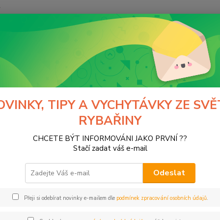
y
Hledat
Hobby-G
Péče o úlovek
Čeřínky
nky
OVINKY, TIPY A VYCHYTÁVKY ZE SVĚ
RYBAŘINY
CHCETE BÝT INFORMOVÁNI JAKO PRVNÍ ??
Kč
Od
Stačí zadat váš e-mail
Odeslat
Přeji si odebírat novinky e-mailem dle
podmínek zpracování osobních údajů
.
ce
NTS FISHING
(1)