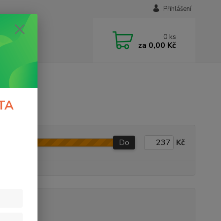
Přihlášení
0
ks
za
0,00 Kč
TA
Do
Kč