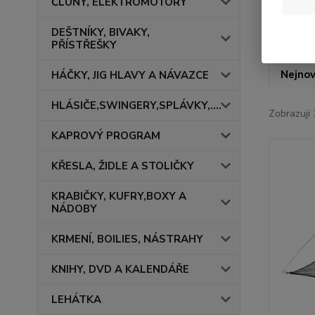
ČLUNY, ELEKTROMOTORY
DEŠTNÍKY, BIVAKY,
PŘÍSTŘEŠKY
Nejnov
HÁČKY, JIG HLAVY A NÁVAZCE
HLÁSIČE,SWINGERY,SPLÁVKY,....
Zobrazuji 
KAPROVÝ PROGRAM
KŘESLA, ŽIDLE A STOLIČKY
KRABIČKY, KUFRY,BOXY A
NÁDOBY
KRMENÍ, BOILIES, NÁSTRAHY
KNIHY, DVD A KALENDÁŘE
LEHÁTKA