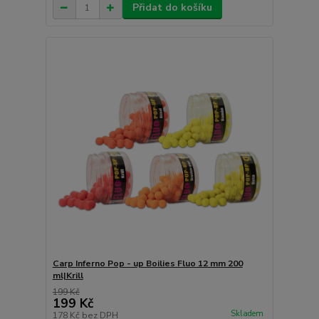
Přidat do košíku
Carp Inferno Pop - up Boilies Fluo 12 mm 200
ml|Krill
199 Kč
199 Kč
Skladem
178 Kč
bez DPH