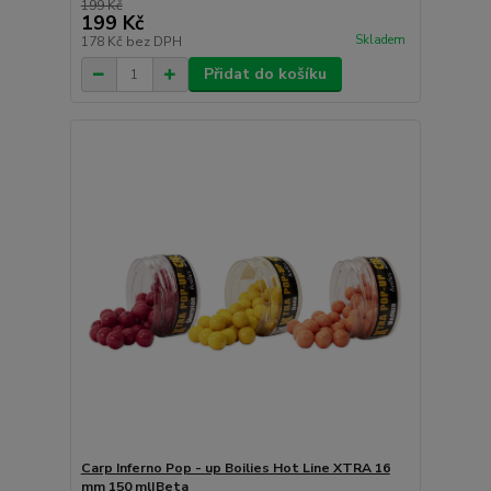
199 Kč
199 Kč
Skladem
178 Kč
bez DPH
Přidat do košíku
Carp Inferno Pop - up Boilies Hot Line XTRA 16
mm 150 ml|Beta