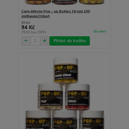
Carp Inferno Pop - up Boilies 16 mm 150
ml|Banán/Oliheň
99 Kč
94 Kč
Skladem
78 Kč
bez DPH
Přidat do košíku