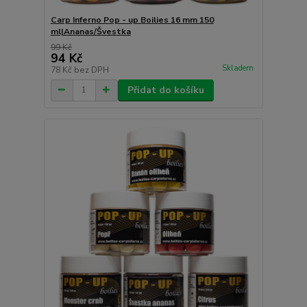
Carp Inferno Pop - up Boilies 16 mm 150
ml|Ananas/Švestka
99 Kč
94 Kč
Skladem
78 Kč
bez DPH
Přidat do košíku