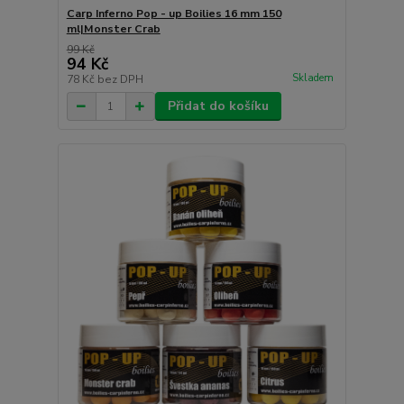
Carp Inferno Pop - up Boilies 16 mm 150
ml|Monster Crab
99 Kč
94 Kč
Skladem
78 Kč
bez DPH
Přidat do košíku