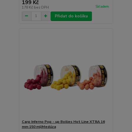
199 Kč
Skladem
178 Kč
bez DPH
Přidat do košíku
Carp Inferno Pop - up Boilies Hot Line XTRA 16
mm 150 ml|Medúza