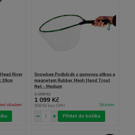
Head River
Snowbee Podběrák s gumovou síťkou a
x 38cm
magnetem Rubber Mesh Hand Trout
Net - Medium
1 099 Kč
1 099 Kč
ení skladem
Skladem
908 Kč
bez DPH
šíku
Přidat do košíku