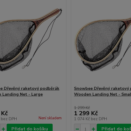
 Dřevěný raketový podběrák
Snowbee Dřevěný raketový
Landing Net - Large
Wooden Landing Net - Smal
1 299 Kč
 Kč
1 299 Kč
Není skladem
č
bez DPH
1 074 Kč
bez DPH
Přidat do košíku
Přidat do ko