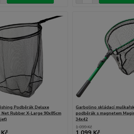
fishing Podběrák Deluxe
Garbolino skládací muškařs
 Net Rubber X-Large 90x85cm
podběrák s magnetem Magi
jeť)
34x42
1 099 Kč
 Kč
1 099 Kč