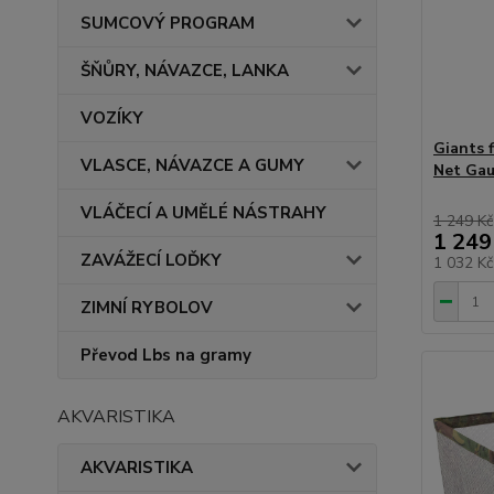
SUMCOVÝ PROGRAM
ŠŇŮRY, NÁVAZCE, LANKA
VOZÍKY
Giants 
VLASCE, NÁVAZCE A GUMY
Net Gau
VLÁČECÍ A UMĚLÉ NÁSTRAHY
1 249 Kč
1 249
ZAVÁŽECÍ LOĎKY
1 032 K
ZIMNÍ RYBOLOV
Převod Lbs na gramy
AKVARISTIKA
AKVARISTIKA