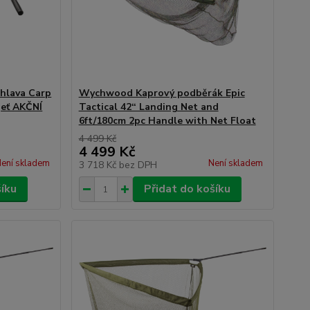
 hlava Carp
Wychwood Kaprový podběrák Epic
jeť AKČNÍ
Tactical 42“ Landing Net and
6ft/180cm 2pc Handle with Net Float
4 499 Kč
4 499 Kč
ení skladem
Není skladem
3 718 Kč
bez DPH
šíku
Přidat do košíku