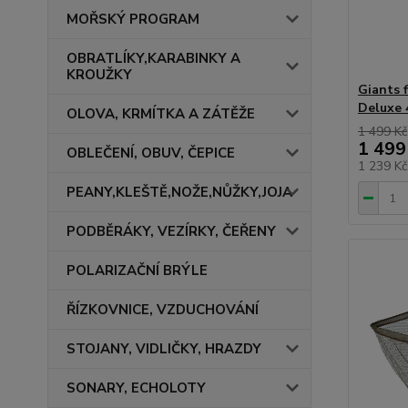
MOŘSKÝ PROGRAM
OBRATLÍKY,KARABINKY A
KROUŽKY
Giants 
Deluxe 
OLOVA, KRMÍTKA A ZÁTĚŽE
1 499 Kč
1 499
OBLEČENÍ, OBUV, ČEPICE
1 239 K
PEANY,KLEŠTĚ,NOŽE,NŮŽKY,JOJA
PODBĚRÁKY, VEZÍRKY, ČEŘENY
POLARIZAČNÍ BRÝLE
ŘÍZKOVNICE, VZDUCHOVÁNÍ
STOJANY, VIDLIČKY, HRAZDY
SONARY, ECHOLOTY