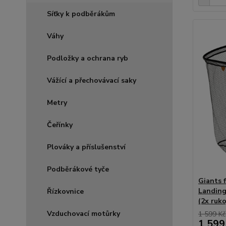
Síťky k podběrákům
Váhy
Podložky a ochrana ryb
Vážící a přechovávací saky
Metry
Čeřínky
Plováky a příslušenství
Podběrákové tyče
Giants 
Landing
Řízkovnice
(2x ruko
Vzduchovací motůrky
1 599 Kč
1 599