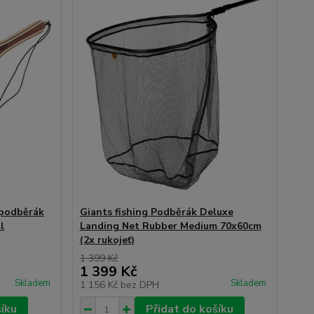
 podběrák
Giants fishing Podběrák Deluxe
l
Landing Net Rubber Medium 70x60cm
(2x rukojeť)
1 399 Kč
1 399 Kč
Skladem
Skladem
1 156 Kč
bez DPH
šíku
Přidat do košíku