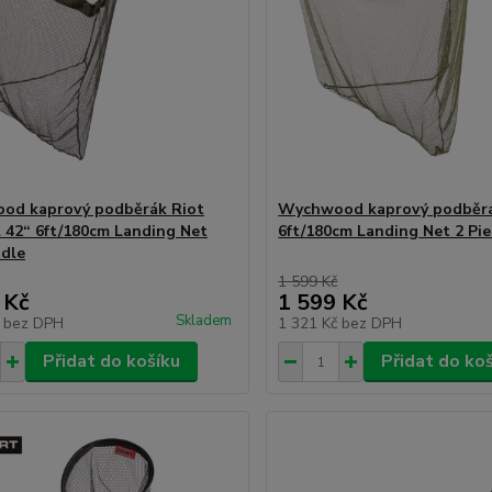
od kaprový podběrák Riot
Wychwood kaprový podběrá
l 42“ 6ft/180cm Landing Net
6ft/180cm Landing Net 2 Pi
dle
1 599 Kč
 Kč
1 599 Kč
Skladem
č
bez DPH
1 321 Kč
bez DPH
Přidat do košíku
Přidat do ko