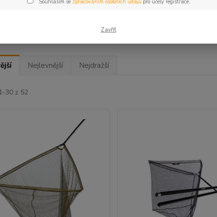
Souhlasím se
zpracováním osobních údajů
pro účely registrace.
t
(1)
Snowbee
(4)
Wyc
Zavřít
ější
Nejlevnější
Nejdražší
1-30 z 52