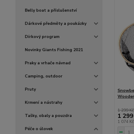
Belly boat a příslušenství
Dárkové předměty a poukázky
Dírkový program
Novinky Giants Fishing 2021
Praky a vrhače návnad
Camping, outdoor
Pruty
Snowbee
Wooden 
Krmení a nástrahy
1 299 Kč
1 299
Tašky, obaly a pouzdra
1 074 K
Péče o úlovek