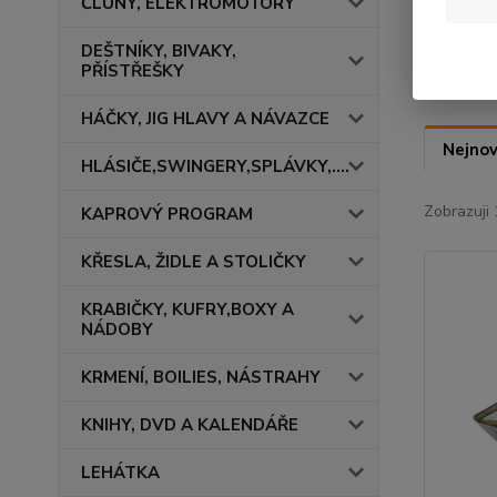
ČLUNY, ELEKTROMOTORY
Ser
DEŠTNÍKY, BIVAKY,
PŘÍSTŘEŠKY
HÁČKY, JIG HLAVY A NÁVAZCE
Nejnov
HLÁSIČE,SWINGERY,SPLÁVKY,....
Zobrazuji 
KAPROVÝ PROGRAM
KŘESLA, ŽIDLE A STOLIČKY
KRABIČKY, KUFRY,BOXY A
NÁDOBY
KRMENÍ, BOILIES, NÁSTRAHY
KNIHY, DVD A KALENDÁŘE
LEHÁTKA