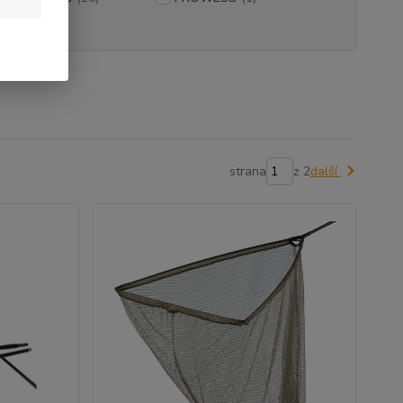
hwood
(10)
strana
z 2
další