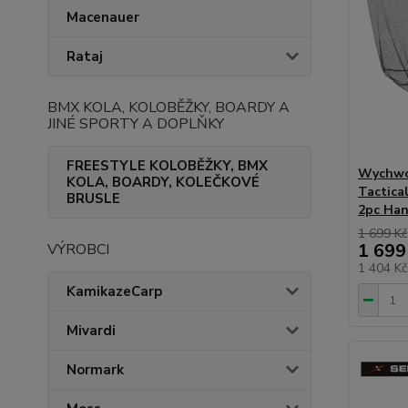
Macenauer
Rataj
BMX KOLA, KOLOBĚŽKY, BOARDY A
JINÉ SPORTY A DOPLŇKY
FREESTYLE KOLOBĚŽKY, BMX
Wychwo
KOLA, BOARDY, KOLEČKOVÉ
Tactica
BRUSLE
2pc Han
1 699 Kč
1 699
VÝROBCI
1 404 K
KamikazeCarp
Mivardi
Normark