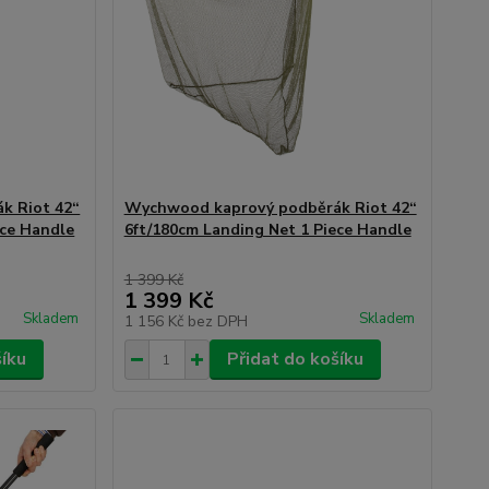
k Riot 42“
Wychwood kaprový podběrák Riot 42“
ece Handle
6ft/180cm Landing Net 1 Piece Handle
1 399 Kč
1 399 Kč
Skladem
Skladem
1 156 Kč
bez DPH
šíku
Přidat do košíku