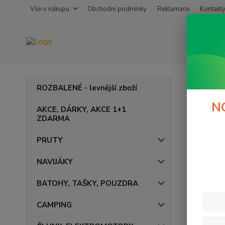
Vše o nákupu
Obchodní podmínky
Reklamace
Kontakt
Úvod
ROZBALENÉ - levnější zboží
Podb
N
AKCE, DÁRKY, AKCE 1+1
ZDARMA
PRUTY
Cena:
NAVIJÁKY
BATOHY, TAŠKY, POUZDRA
CAMPING
Výrob
Gar