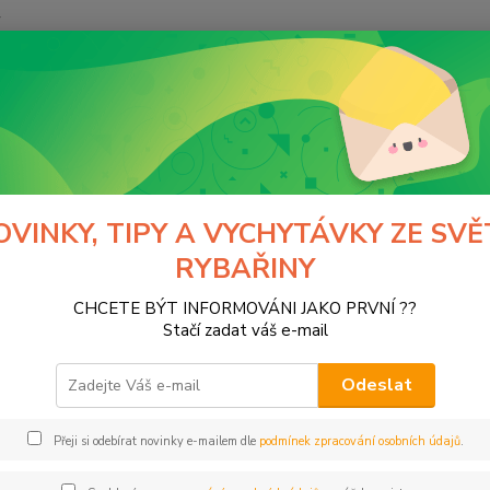
y
Hledat
Hobby-G
Péče o úlovek
Podběráky
ěráky
OVINKY, TIPY A VYCHYTÁVKY ZE SVĚ
RYBAŘINY
CHCETE BÝT INFORMOVÁNI JAKO PRVNÍ ??
Kč
Od
Stačí zadat váš e-mail
Odeslat
Přeji si odebírat novinky e-mailem dle
podmínek zpracování osobních údajů
.
ce
bolino
(9)
Gardner
(1)
GIA