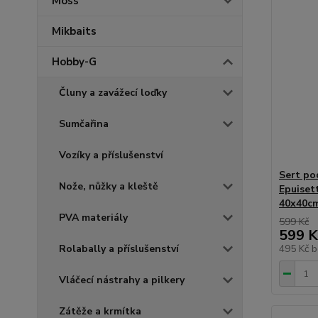
Moss
Mikbaits
Hobby-G
Čluny a zavážecí loďky
Sumčařina
Vozíky a příslušenství
Sert po
Nože, nůžky a kleště
Epuiset
40x40c
PVA materiály
599 Kč
599 K
Rolabally a příslušenství
495 Kč
b
Vláčecí nástrahy a pilkery
Zátěže a krmítka