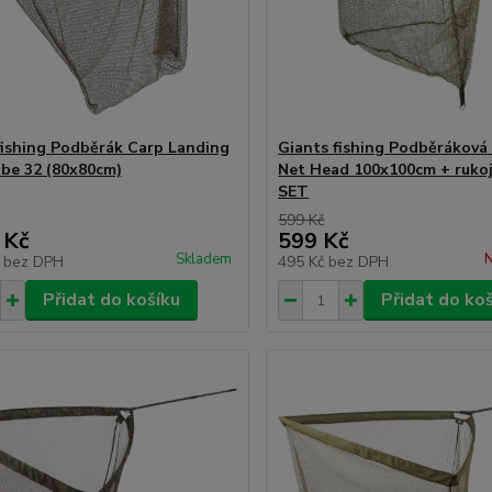
fishing Podběrák Carp Landing
Giants fishing Podběráková
be 32 (80x80cm)
Net Head 100x100cm + ruko
SET
599 Kč
 Kč
599 Kč
Skladem
N
č
bez DPH
495 Kč
bez DPH
Přidat do košíku
Přidat do ko