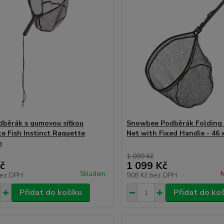
dběrák s gumovou síťkou
Snowbee Podběrák Folding 
te Fish Instinct Raquette
Net with Fixed Handle - 46 
m
1 099 Kč
č
1 099 Kč
Skladem
N
ez DPH
908 Kč
bez DPH
Přidat do košíku
Přidat do ko