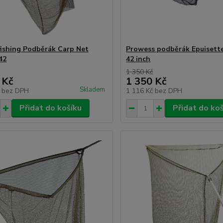
fishing Podběrák Carp Net
Prowess podběrák Epuisett
42
42 inch
1 350 Kč
 Kč
1 350 Kč
Skladem
č
bez DPH
1 116 Kč
bez DPH
Přidat do košíku
Přidat do ko