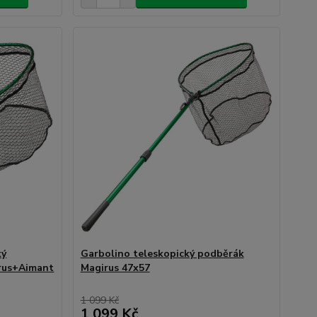
ký
Garbolino teleskopický podběrák
rus+Aimant
Magirus 47x57
1 099 Kč
1 099 Kč