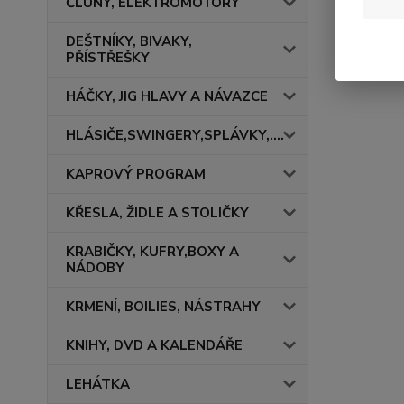
ČLUNY, ELEKTROMOTORY
DEŠTNÍKY, BIVAKY,
PŘÍSTŘEŠKY
HÁČKY, JIG HLAVY A NÁVAZCE
HLÁSIČE,SWINGERY,SPLÁVKY,....
KAPROVÝ PROGRAM
KŘESLA, ŽIDLE A STOLIČKY
KRABIČKY, KUFRY,BOXY A
NÁDOBY
KRMENÍ, BOILIES, NÁSTRAHY
KNIHY, DVD A KALENDÁŘE
LEHÁTKA