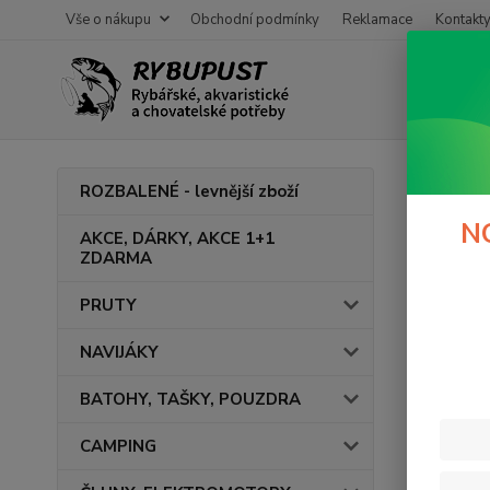
Vše o nákupu
Obchodní podmínky
Reklamace
Kontakt
Úvod
M
ROZBALENÉ - levnější zboží
Tele
N
AKCE, DÁRKY, AKCE 1+1
ZDARMA
V této ka
PRUTY
NAVIJÁKY
BATOHY, TAŠKY, POUZDRA
CAMPING