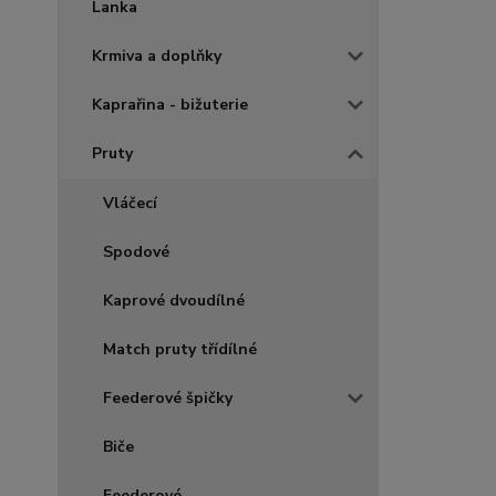
Lanka
Krmiva a doplňky
Kaprařina - bižuterie
Pruty
Vláčecí
Spodové
Kaprové dvoudílné
Match pruty třídílné
Feederové špičky
Biče
Feederové