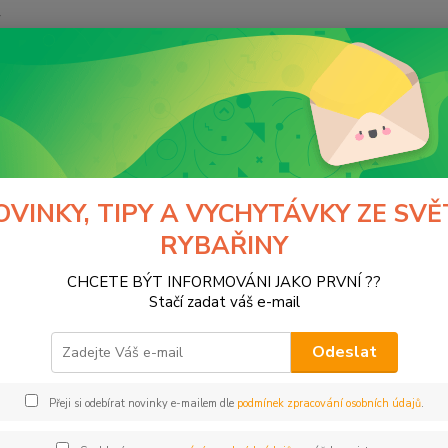
y
Hledat
ivardi
Pruty
Teleskopické pruty
skopické pruty
OVINKY, TIPY A VYCHYTÁVKY ZE SVĚ
RYBAŘINY
tegorii nebylo nalezeno žádné zboží.
CHCETE BÝT INFORMOVÁNI JAKO PRVNÍ ??
Stačí zadat váš e-mail
Odeslat
Přeji si odebírat novinky e-mailem dle
podmínek zpracování osobních údajů
.