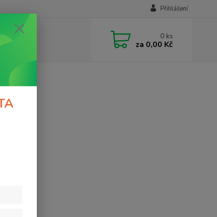
Přihlášení
0
ks
za
0,00 Kč
TA