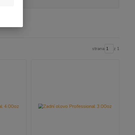
strana
z 1