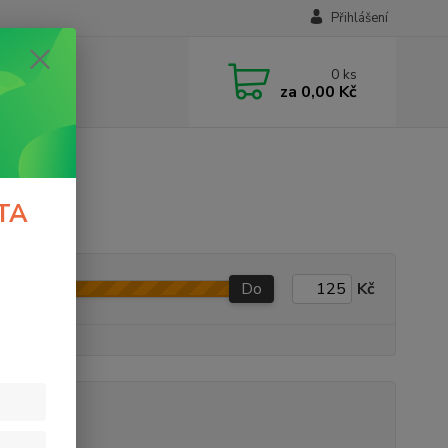
Přihlášení
0
ks
za
0,00 Kč
TA
Do
Kč