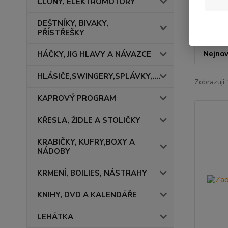
ČLUNY, ELEKTROMOTORY
DEŠTNÍKY, BIVAKY,
PŘÍSTŘEŠKY
Nejnov
HÁČKY, JIG HLAVY A NÁVAZCE
HLÁSIČE,SWINGERY,SPLÁVKY,....
Zobrazuji 
KAPROVÝ PROGRAM
KŘESLA, ŽIDLE A STOLIČKY
KRABIČKY, KUFRY,BOXY A
NÁDOBY
KRMENÍ, BOILIES, NÁSTRAHY
KNIHY, DVD A KALENDÁŘE
LEHÁTKA