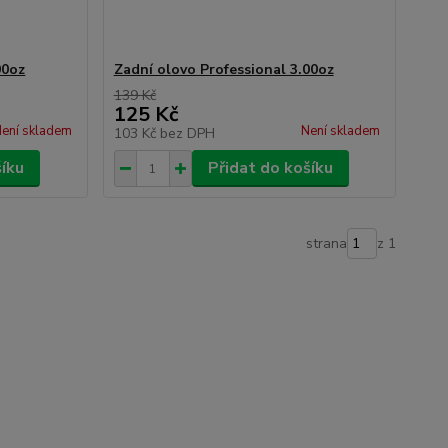
00oz
Zadní olovo Professional 3.00oz
139 Kč
125 Kč
ení skladem
Není skladem
103 Kč
bez DPH
šíku
Přidat do košíku
strana
z 1