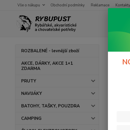
Vše o nákupu
Obchodní podmínky
Reklamace
Kontakt
Úvod
M
ROZBALENÉ - levnější zboží
Back
N
AKCE, DÁRKY, AKCE 1+1
ZDARMA
PRUTY
Cena:
NAVIJÁKY
BATOHY, TAŠKY, POUZDRA
CAMPING
Výrob
MIV