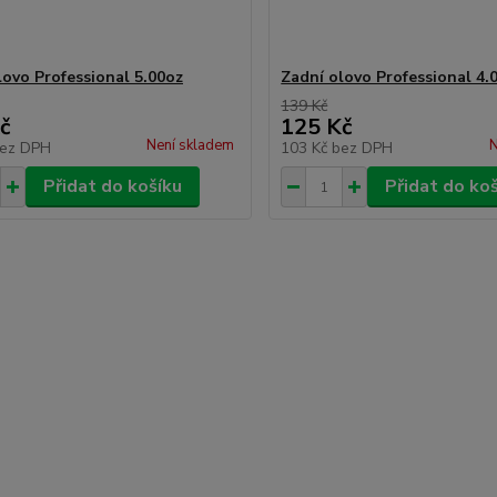
lovo Professional 5.00oz
Zadní olovo Professional 4.
139 Kč
č
125 Kč
Není skladem
N
ez DPH
103 Kč
bez DPH
Přidat do košíku
Přidat do ko