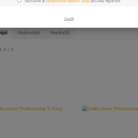
Souhlasím se
zpracováním osobních údajů
pro účely registrace.
Zavřít
ější
Nejlevnější
Nejdražší
1-3 z 3