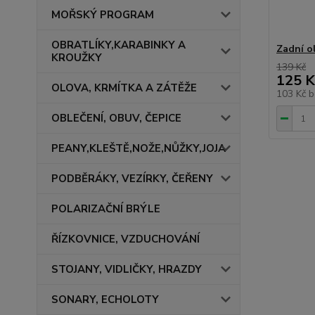
MOŘSKÝ PROGRAM
OBRATLÍKY,KARABINKY A
Zadní o
KROUŽKY
139 Kč
125 K
OLOVA, KRMÍTKA A ZÁTĚŽE
103 Kč
b
OBLEČENÍ, OBUV, ČEPICE
PEANY,KLEŠTĚ,NOŽE,NŮŽKY,JOJA
PODBĚRÁKY, VEZÍRKY, ČEŘENY
POLARIZAČNÍ BRÝLE
ŘÍZKOVNICE, VZDUCHOVÁNÍ
STOJANY, VIDLIČKY, HRAZDY
SONARY, ECHOLOTY