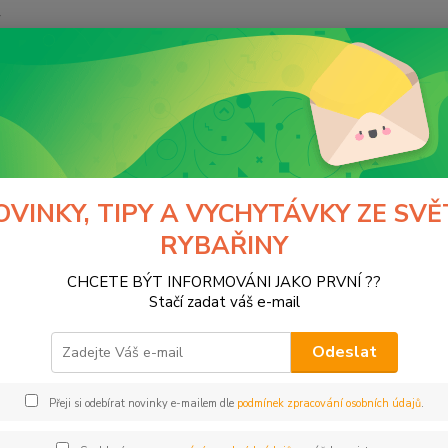
y
Hledat
ivardi
Kaprařina - příslušenství
Backleads Mivardi
leads Mivardi
OVINKY, TIPY A VYCHYTÁVKY ZE SVĚ
RYBAŘINY
CHCETE BÝT INFORMOVÁNI JAKO PRVNÍ ??
Kč
Od
Stačí zadat váš e-mail
Odeslat
Přeji si odebírat novinky e-mailem dle
podmínek zpracování osobních údajů
.
ce
ARDI
(3)