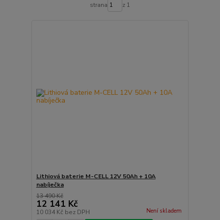
strana
z 1
Lithiová baterie M-CELL 12V 50Ah + 10A
nabíječka
13 490 Kč
12 141 Kč
Není skladem
10 034 Kč
bez DPH