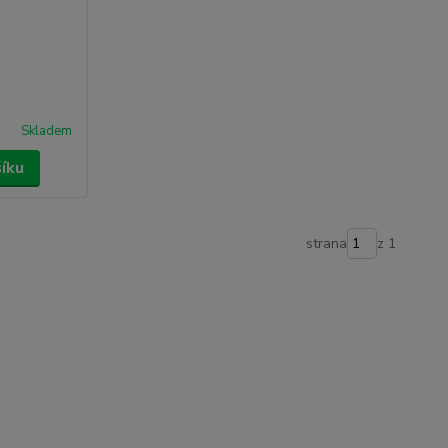
Skladem
šíku
strana
z 1