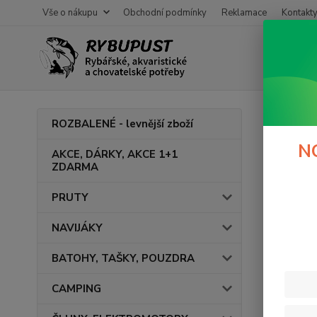
Vše o nákupu
Obchodní podmínky
Reklamace
Kontakt
Úvod
M
ROZBALENÉ - levnější zboží
Spoj
N
AKCE, DÁRKY, AKCE 1+1
ZDARMA
PRUTY
Cena:
NAVIJÁKY
BATOHY, TAŠKY, POUZDRA
CAMPING
Výrob
MIV