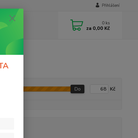
Přihlášení
0
ks
za
0,00 Kč
TA
Do
Kč