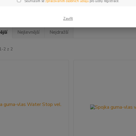
Souhlasím se
zpracováním osobních údajů
pro účely registrace.
Zavřít
ější
Nejlevnější
Nejdražší
1-2 z 2