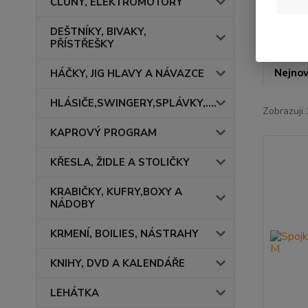
ČLUNY, ELEKTROMOTORY
DEŠTNÍKY, BIVAKY,
PŘÍSTŘEŠKY
Nejnov
HÁČKY, JIG HLAVY A NÁVAZCE
HLÁSIČE,SWINGERY,SPLÁVKY,....
Zobrazuji 
KAPROVÝ PROGRAM
KŘESLA, ŽIDLE A STOLIČKY
KRABIČKY, KUFRY,BOXY A
NÁDOBY
KRMENÍ, BOILIES, NÁSTRAHY
KNIHY, DVD A KALENDÁŘE
LEHÁTKA