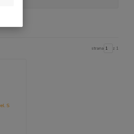
strana
z 1