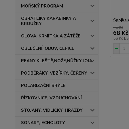
MOŘSKÝ PROGRAM
OBRATLÍKY,KARABINKY A
Spojka 
KROUŽKY
75 Kč
68 Kč
OLOVA, KRMÍTKA A ZÁTĚŽE
56 Kč
be
OBLEČENÍ, OBUV, ČEPICE
PEANY,KLEŠTĚ,NOŽE,NŮŽKY,JOJA
PODBĚRÁKY, VEZÍRKY, ČEŘENY
POLARIZAČNÍ BRÝLE
ŘÍZKOVNICE, VZDUCHOVÁNÍ
STOJANY, VIDLIČKY, HRAZDY
SONARY, ECHOLOTY