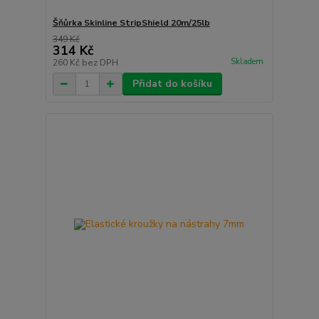
Šňůrka Skinline StripShield 20m/25lb
349 Kč
314 Kč
Skladem
260 Kč
bez DPH
Přidat do košíku