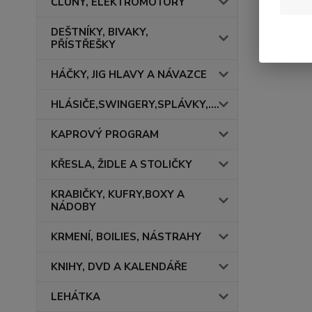
ČLUNY, ELEKTROMOTORY
DEŠTNÍKY, BIVAKY,
PŘÍSTŘEŠKY
HÁČKY, JIG HLAVY A NÁVAZCE
HLÁSIČE,SWINGERY,SPLÁVKY,....
KAPROVÝ PROGRAM
KŘESLA, ŽIDLE A STOLIČKY
KRABIČKY, KUFRY,BOXY A
NÁDOBY
KRMENÍ, BOILIES, NÁSTRAHY
KNIHY, DVD A KALENDÁŘE
LEHÁTKA