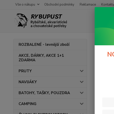
Vše o nákupu
Obchodní podmínky
Reklamace
Kontakt
Úvod
M
ROZBALENÉ - levnější zboží
Rapi
N
AKCE, DÁRKY, AKCE 1+1
ZDARMA
V této ka
PRUTY
NAVIJÁKY
BATOHY, TAŠKY, POUZDRA
CAMPING