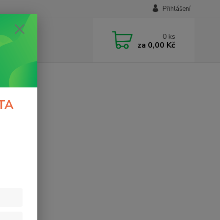
Přihlášení
0
ks
za
0,00 Kč
TA