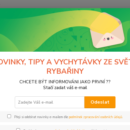
y
Hledat
ivardi
Kaprové návnady Rapid
Rapid Method & feeder mix
d Method & feeder mix
OVINKY, TIPY A VYCHYTÁVKY ZE SVĚ
RYBAŘINY
tegorii nebylo nalezeno žádné zboží.
CHCETE BÝT INFORMOVÁNI JAKO PRVNÍ ??
Stačí zadat váš e-mail
Odeslat
Přeji si odebírat novinky e-mailem dle
podmínek zpracování osobních údajů
.