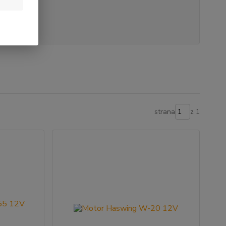
strana
z 1