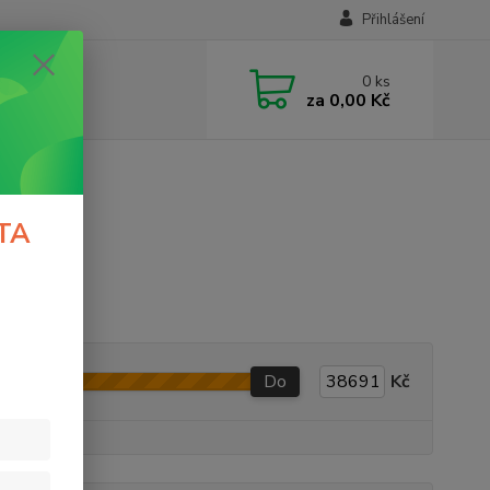
Přihlášení
0
ks
za
0,00 Kč
í
TA
Do
Kč