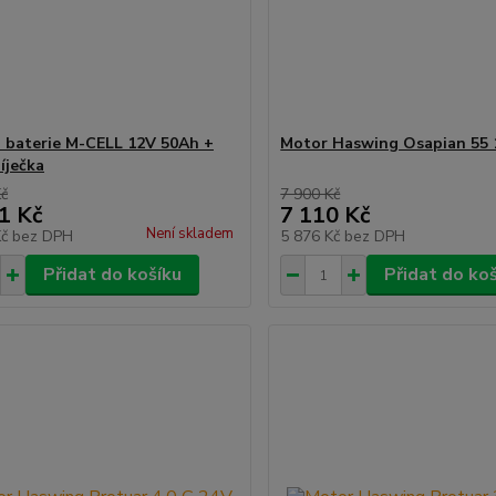
á baterie M-CELL 12V 50Ah +
Motor Haswing Osapian 55
íječka
Kč
7 900 Kč
1 Kč
7 110 Kč
Není skladem
Kč
bez DPH
5 876 Kč
bez DPH
Přidat do košíku
Přidat do ko