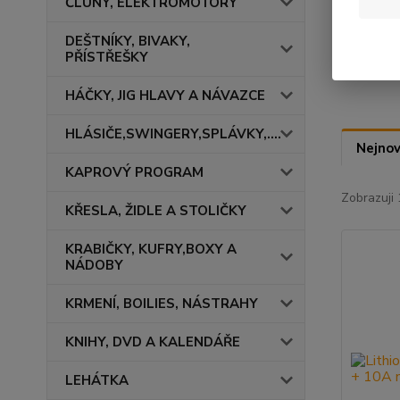
ČLUNY, ELEKTROMOTORY
Výrob
DEŠTNÍKY, BIVAKY,
MIV
PŘÍSTŘEŠKY
HÁČKY, JIG HLAVY A NÁVAZCE
HLÁSIČE,SWINGERY,SPLÁVKY,....
Nejnov
KAPROVÝ PROGRAM
Zobrazuji 
KŘESLA, ŽIDLE A STOLIČKY
KRABIČKY, KUFRY,BOXY A
NÁDOBY
KRMENÍ, BOILIES, NÁSTRAHY
KNIHY, DVD A KALENDÁŘE
LEHÁTKA