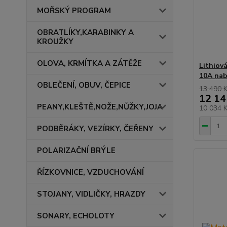
MOŘSKÝ PROGRAM
OBRATLÍKY,KARABINKY A
KROUŽKY
OLOVA, KRMÍTKA A ZÁTĚŽE
Lithiov
10A nab
OBLEČENÍ, OBUV, ČEPICE
13 490 
12 14
PEANY,KLEŠTĚ,NOŽE,NŮŽKY,JOJA
10 034 
PODBĚRÁKY, VEZÍRKY, ČEŘENY
POLARIZAČNÍ BRÝLE
ŘÍZKOVNICE, VZDUCHOVÁNÍ
STOJANY, VIDLIČKY, HRAZDY
SONARY, ECHOLOTY