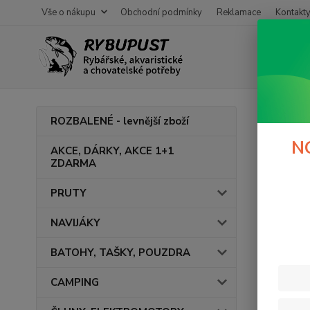
Vše o nákupu
Obchodní podmínky
Reklamace
Kontakt
Úvod
M
ROZBALENÉ - levnější zboží
Člun
N
AKCE, DÁRKY, AKCE 1+1
ZDARMA
M-BOA
PRUTY
NAVIJÁKY
Cena:
BATOHY, TAŠKY, POUZDRA
CAMPING