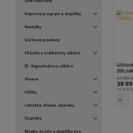
Živé nástrahy
Kaprový program a doplňky
Navijáky
Dárkové poukazy
Hlásiče a indikátory záběru
Lithiov
El. Signalizátory záběru
20A nab
42 990 
Vlasce
38 69
31 976 
Háčky
Lehátka, křesla, spacáky
Doplňky
Bivaky, brolly a doplňky pro