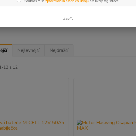
Souhlasím se
zpracováním osobních údajů
pro účely registrace.
ce
ARDI
(12)
Zavřít
ější
Nejlevnější
Nejdražší
1-12 z 12