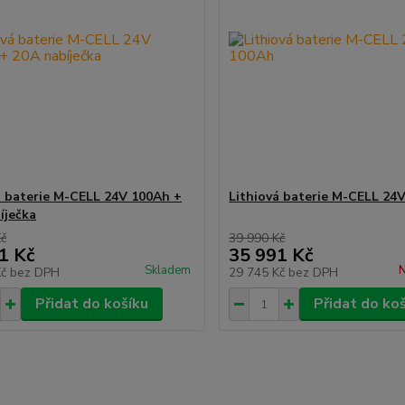
á baterie M-CELL 24V 100Ah +
Lithiová baterie M-CELL 24
íječka
Kč
39 990 Kč
1 Kč
35 991 Kč
Skladem
N
Kč
bez DPH
29 745 Kč
bez DPH
Přidat do košíku
Přidat do ko