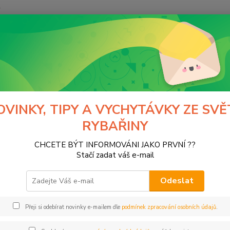
y
Hledat
ivardi
Čluny, lodičky, baterie a příslušenství
y, lodičky, baterie a příslušenstv
OVINKY, TIPY A VYCHYTÁVKY ZE SVĚ
RYBAŘINY
T a příslušenství
M-CELL lithiové baterie
CHCETE BÝT INFORMOVÁNI JAKO PRVNÍ ??
Stačí zadat váš e-mail
Kč
Od
Odeslat
Přeji si odebírat novinky e-mailem dle
podmínek zpracování osobních údajů
.