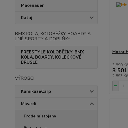
Macenauer
Rataj
BMX KOLA, KOLOBĚŽKY, BOARDY A
JINÉ SPORTY A DOPLŇKY
FREESTYLE KOLOBĚŽKY, BMX
Motor H
KOLA, BOARDY, KOLEČKOVÉ
BRUSLE
3 890 Kč
3 501
2 893 K
VÝROBCI
KamikazeCarp
Mivardi
Prodejní stojany