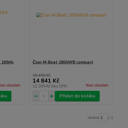
V 100Ah
Člun M-Boat 180AWB compact
16 490 Kč
14 841 Kč
ení skladem
Není skladem
12 265 Kč
bez DPH
šíku
Přidat do košíku
strana
z 1