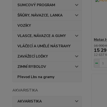
SUMCOVÝ PROGRAM
ŠŇŮRY, NÁVAZCE, LANKA
VOZÍKY
VLASCE, NÁVAZCE A GUMY
Motor H
16 990 
VLÁČECÍ A UMĚLÉ NÁSTRAHY
15 29
12 637 
ZAVÁŽECÍ LOĎKY
ZIMNÍ RYBOLOV
Převod Lbs na gramy
AKVARISTIKA
AKVARISTIKA