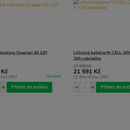
aswing Osapian 40 12V
Lithiová baterie M-CELL 24
10A nabíječka
23 990 Kč
 Kč
21 591 Kč
Skladem
č
bez DPH
17 844 Kč
bez DPH
Přidat do košíku
Přidat do ko