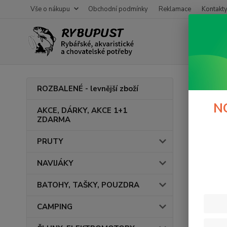
Vše o nákupu
Obchodní podmínky
Reklamace
Kontakt
Úvod
M
ROZBALENÉ - levnější zboží
Vodo
N
AKCE, DÁRKY, AKCE 1+1
ZDARMA
PRUTY
Cena:
NAVIJÁKY
BATOHY, TAŠKY, POUZDRA
CAMPING
Výrob
MIV