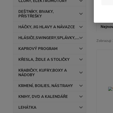
ČLUNY, ELEKTROMOTORY
DEŠTNÍKY, BIVAKY,
PŘÍSTŘEŠKY
Nejnov
HÁČKY, JIG HLAVY A NÁVAZCE
HLÁSIČE,SWINGERY,SPLÁVKY,....
Zobrazuji 
KAPROVÝ PROGRAM
KŘESLA, ŽIDLE A STOLIČKY
KRABIČKY, KUFRY,BOXY A
NÁDOBY
KRMENÍ, BOILIES, NÁSTRAHY
KNIHY, DVD A KALENDÁŘE
LEHÁTKA