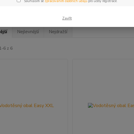
Souhlasím se
zpracováním osobních údajů
pro účely registrace.
Zavřít
ější
Nejlevnější
Nejdražší
1-6 z 6