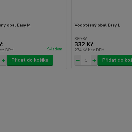
ný obal Easy M
Vodotěsný obal Easy L
369 Kč
č
332 Kč
Skladem
ez DPH
274 Kč
bez DPH
Přidat do košíku
Přidat do ko