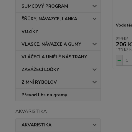
SUMCOVÝ PROGRAM
ŠŇŮRY, NÁVAZCE, LANKA
Vodotěs
VOZÍKY
229 Kč
206 K
VLASCE, NÁVAZCE A GUMY
170 Kč
b
VLÁČECÍ A UMĚLÉ NÁSTRAHY
ZAVÁŽECÍ LOĎKY
ZIMNÍ RYBOLOV
Převod Lbs na gramy
AKVARISTIKA
AKVARISTIKA