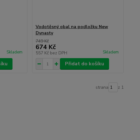
Vodotěsný obal na podložku New
Dynasty
749 Kč
674 Kč
Skladem
Skladem
557 Kč
bez DPH
šíku
Přidat do košíku
strana
z 1