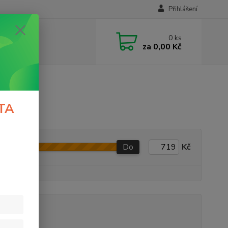
Přihlášení
0
ks
za
0,00 Kč
TA
Do
Kč