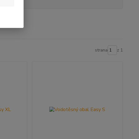
strana
z 1