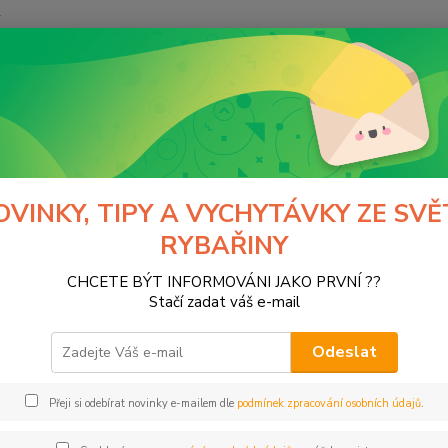
y
Hledat
ivardi
Obaly, pouzdra, tašky, batohy
Vodotěsné tašky a pouzdra
těsné tašky a pouzdra
OVINKY, TIPY A VYCHYTÁVKY ZE SVĚ
RYBAŘINY
CHCETE BÝT INFORMOVÁNI JAKO PRVNÍ ??
Kč
Od
Stačí zadat váš e-mail
Odeslat
Přeji si odebírat novinky e-mailem dle
podmínek zpracování osobních údajů
.
ce
ARDI
(6)