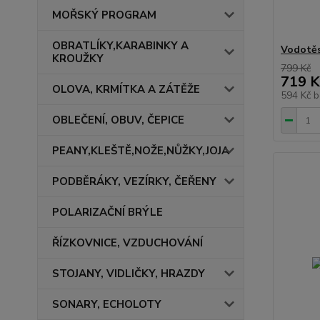
MOŘSKÝ PROGRAM
OBRATLÍKY,KARABINKY A
Vodotěs
KROUŽKY
799 Kč
719 K
OLOVA, KRMÍTKA A ZÁTĚŽE
594 Kč
b
OBLEČENÍ, OBUV, ČEPICE
PEANY,KLEŠTĚ,NOŽE,NŮŽKY,JOJA
PODBĚRÁKY, VEZÍRKY, ČEŘENY
POLARIZAČNÍ BRÝLE
ŘÍZKOVNICE, VZDUCHOVÁNÍ
STOJANY, VIDLIČKY, HRAZDY
SONARY, ECHOLOTY