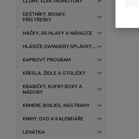
ČLUNY, ELEKTROMOTORY
DEŠTNÍKY, BIVAKY,
PŘÍSTŘEŠKY
HÁČKY, JIG HLAVY A NÁVAZCE
HLÁSIČE,SWINGERY,SPLÁVKY,....
KAPROVÝ PROGRAM
KŘESLA, ŽIDLE A STOLIČKY
KRABIČKY, KUFRY,BOXY A
NÁDOBY
KRMENÍ, BOILIES, NÁSTRAHY
KNIHY, DVD A KALENDÁŘE
LEHÁTKA