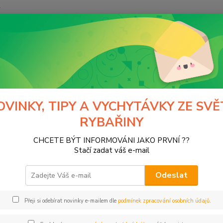
y
Hledat
Normark
kategorie
Pruty
přívlačové
lačové
OVINKY, TIPY A VYCHYTÁVKY ZE SVĚ
RYBAŘINY
tegorii nebylo nalezeno žádné zboží.
CHCETE BÝT INFORMOVÁNI JAKO PRVNÍ ??
Stačí zadat váš e-mail
Odeslat
Přeji si odebírat novinky e-mailem dle
podmínek zpracování osobních údajů
.