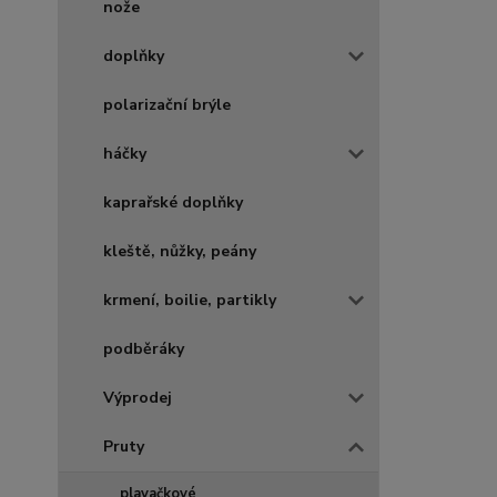
nože
doplňky
polarizační brýle
háčky
kaprařské doplňky
kleště, nůžky, peány
krmení, boilie, partikly
podběráky
Výprodej
Pruty
plavačkové