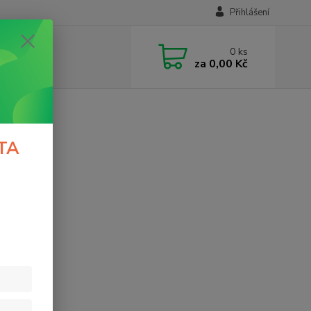
Přihlášení
0
ks
za
0,00 Kč
TA