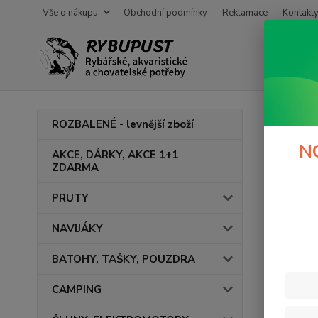
Vše o nákupu
Obchodní podmínky
Reklamace
Kontakt
Úvod
ROZBALENÉ - levnější zboží
přív
N
AKCE, DÁRKY, AKCE 1+1
ZDARMA
V této ka
PRUTY
NAVIJÁKY
BATOHY, TAŠKY, POUZDRA
CAMPING