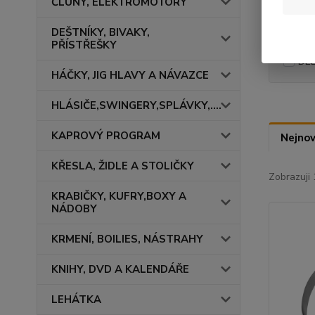
ČLUNY, ELEKTROMOTORY
DEŠTNÍKY, BIVAKY,
Výrob
PŘÍSTŘEŠKY
DEL
HÁČKY, JIG HLAVY A NÁVAZCE
HLÁSIČE,SWINGERY,SPLÁVKY,....
KAPROVÝ PROGRAM
Nejnov
KŘESLA, ŽIDLE A STOLIČKY
Zobrazuji 
KRABIČKY, KUFRY,BOXY A
NÁDOBY
KRMENÍ, BOILIES, NÁSTRAHY
KNIHY, DVD A KALENDÁŘE
LEHÁTKA