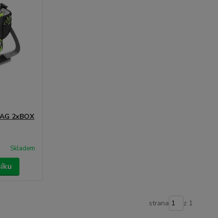
BAG 2xBOX
Skladem
šíku
strana
z 1