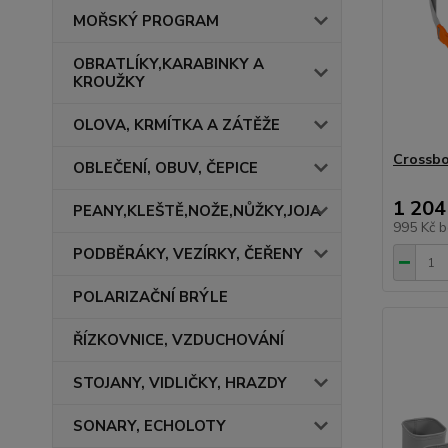
MOŘSKÝ PROGRAM
OBRATLÍKY,KARABINKY A
KROUŽKY
OLOVA, KRMÍTKA A ZÁTĚŽE
Crossbo
OBLEČENÍ, OBUV, ČEPICE
1 204
PEANY,KLEŠTĚ,NOŽE,NŮŽKY,JOJA
995 Kč
b
PODBĚRÁKY, VEZÍRKY, ČEŘENY
POLARIZAČNÍ BRÝLE
ŘÍZKOVNICE, VZDUCHOVÁNÍ
STOJANY, VIDLIČKY, HRAZDY
SONARY, ECHOLOTY