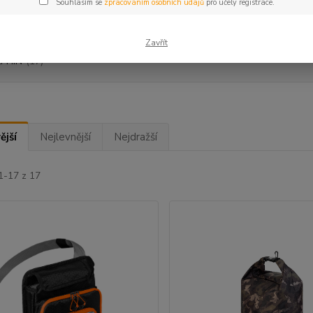
Souhlasím se
zpracováním osobních údajů
pro účely registrace.
ce
Zavřít
PHIN
(17)
ější
Nejlevnější
Nejdražší
1-17 z 17