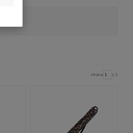
strana
z 1