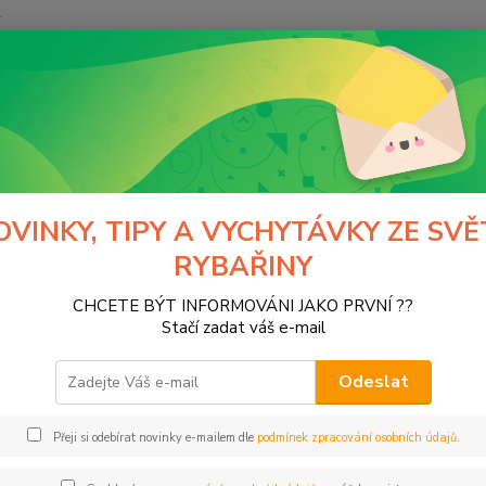
y
Hledat
Moss
Tašky a Camping
Tašky podle rybolovu
y podle rybolovu
OVINKY, TIPY A VYCHYTÁVKY ZE SVĚ
RYBAŘINY
rové
Kaprařina
Kapr
CHCETE BÝT INFORMOVÁNI JAKO PRVNÍ ??
ařské C2G
Speciální
Stačí zadat váš e-mail
Odeslat
Kč
Od
Přeji si odebírat novinky e-mailem dle
podmínek zpracování osobních údajů
.