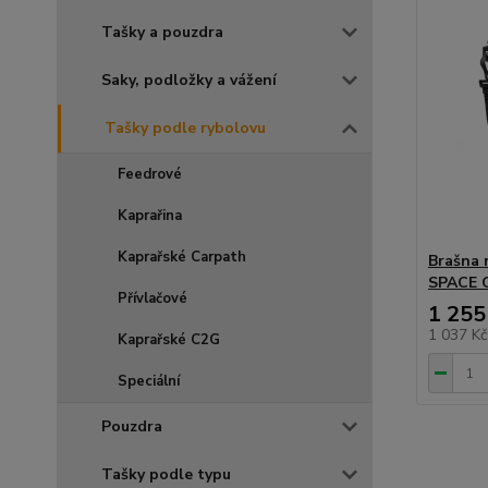
Tašky a pouzdra
Saky, podložky a vážení
Tašky podle rybolovu
Feedrové
Kaprařina
Kaprařské Carpath
Brašna 
SPACE 
Přívlačové
1 255
1 037 K
Kaprařské C2G
Speciální
Pouzdra
Tašky podle typu