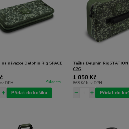
 na návazce Delphin Rig SPACE
Taška Delphin RigSTATION
C2G
č
1 050 Kč
Skladem
ez DPH
868 Kč
bez DPH
Přidat do košíku
Přidat do ko