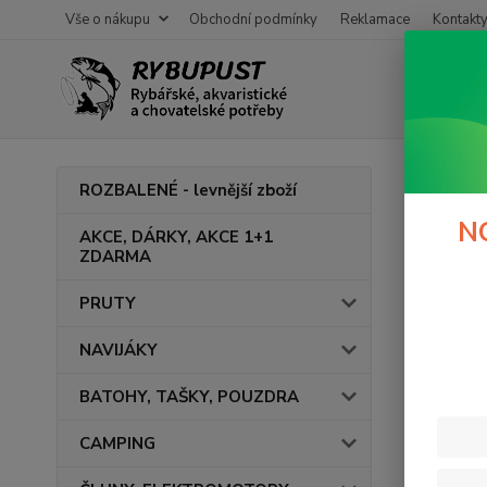
Vše o nákupu
Obchodní podmínky
Reklamace
Kontakt
Úvod
ROZBALENÉ - levnější zboží
Tašk
N
AKCE, DÁRKY, AKCE 1+1
ZDARMA
Feed
PRUTY
Kapr
NAVIJÁKY
BATOHY, TAŠKY, POUZDRA
Cena:
CAMPING