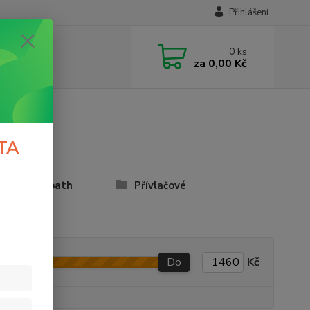
Přihlášení
0
ks
za
0,00 Kč
TA
ařské Carpath
Přívlačové
Do
Kč