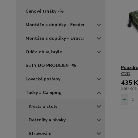
Cenové trháky -%
Montáže a doplňky - Feeder
Montáže a doplňky – Dravci
Oděv, obuv, brýle
SETY DO PRODEJEN -%
Pouzdro
C2G
Lovecké potřeby
435 K
360 Kč
b
Tašky a Camping
Křesla a stoly
Deštníky a bivaky
Stravování