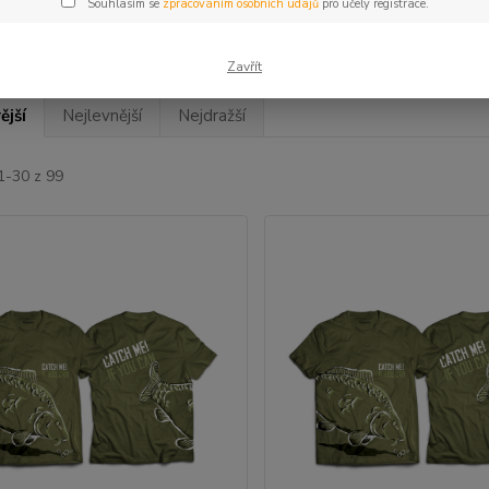
Souhlasím se
zpracováním osobních údajů
pro účely registrace.
Zavřít
ější
Nejlevnější
Nejdražší
1-30 z 99