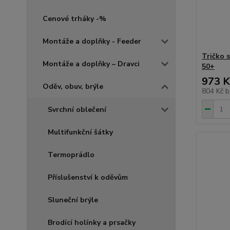
Cenové trháky -%
Montáže a doplňky - Feeder
Tričko 
Montáže a doplňky – Dravci
50+
973 K
Oděv, obuv, brýle
804 Kč
b
Svrchní oblečení
Multifunkční šátky
Termoprádlo
Příslušenství k oděvům
Sluneční brýle
Brodící holínky a prsačky