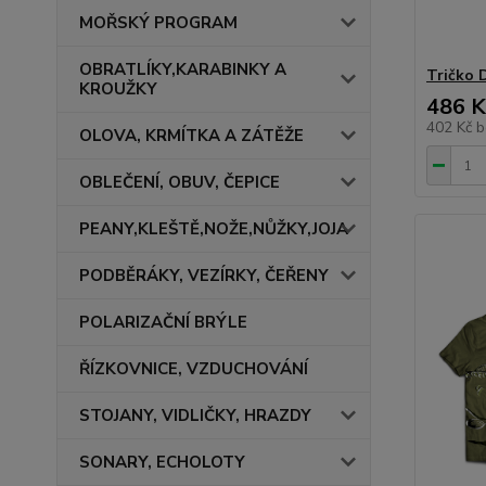
MOŘSKÝ PROGRAM
OBRATLÍKY,KARABINKY A
Tričko 
KROUŽKY
486 K
402 Kč
b
OLOVA, KRMÍTKA A ZÁTĚŽE
OBLEČENÍ, OBUV, ČEPICE
PEANY,KLEŠTĚ,NOŽE,NŮŽKY,JOJA
PODBĚRÁKY, VEZÍRKY, ČEŘENY
POLARIZAČNÍ BRÝLE
ŘÍZKOVNICE, VZDUCHOVÁNÍ
STOJANY, VIDLIČKY, HRAZDY
SONARY, ECHOLOTY