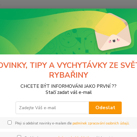
y
Hledat
Moss
Oděv, obuv, brýle
Trička a tílka
a a tílka
OVINKY, TIPY A VYCHYTÁVKY ZE SVĚ
RYBAŘINY
CHCETE BÝT INFORMOVÁNI JAKO PRVNÍ ??
Kč
Od
Stačí zadat váš e-mail
Odeslat
Přeji si odebírat novinky e-mailem dle
podmínek zpracování osobních údajů
.
ce
PHIN
(99)