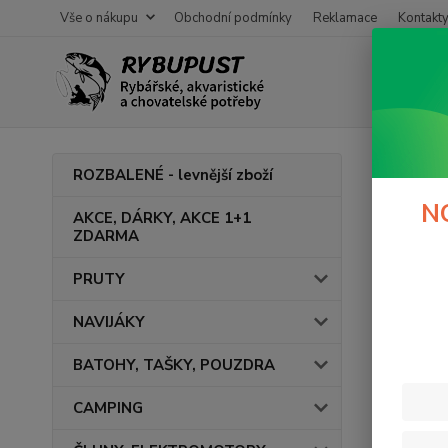
Vše o nákupu
Obchodní podmínky
Reklamace
Kontakt
Úvod
ROZBALENÉ - levnější zboží
Tričk
N
AKCE, DÁRKY, AKCE 1+1
ZDARMA
PRUTY
Cena:
NAVIJÁKY
BATOHY, TAŠKY, POUZDRA
CAMPING
Výrob
DEL