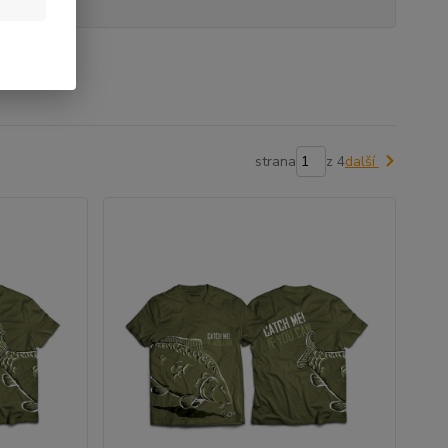
strana
z 4
další