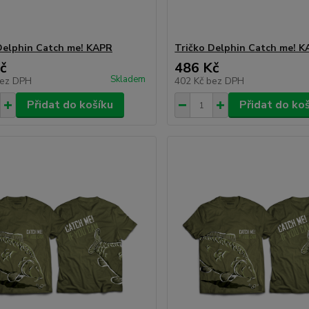
Delphin Catch me! KAPR
Tričko Delphin Catch me! 
č
486 Kč
Skladem
ez DPH
402 Kč
bez DPH
Přidat do košíku
Přidat do ko