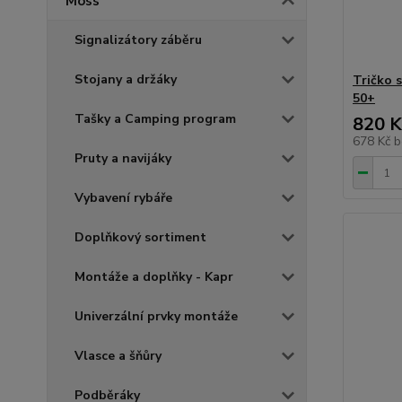
Moss
Signalizátory záběru
Stojany a držáky
Tričko 
50+
Tašky a Camping program
820 K
678 Kč
b
Pruty a navijáky
Vybavení rybáře
Doplňkový sortiment
Montáže a doplňky - Kapr
Univerzální prvky montáže
Vlasce a šňůry
Podběráky