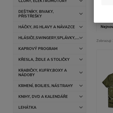
ČLUNY, ELEKTROMOTORY
DEŠTNÍKY, BIVAKY,
PŘÍSTŘEŠKY
Nejnov
HÁČKY, JIG HLAVY A NÁVAZCE
HLÁSIČE,SWINGERY,SPLÁVKY,....
Zobrazuji 
KAPROVÝ PROGRAM
KŘESLA, ŽIDLE A STOLIČKY
KRABIČKY, KUFRY,BOXY A
NÁDOBY
KRMENÍ, BOILIES, NÁSTRAHY
KNIHY, DVD A KALENDÁŘE
LEHÁTKA