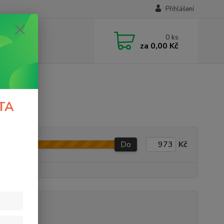
Přihlášení
0
ks
za
0,00 Kč
TA
Do
Kč