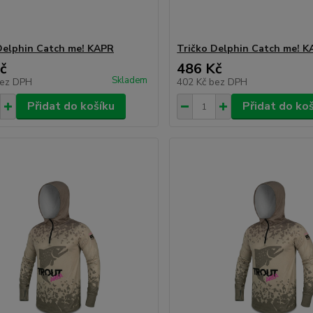
Delphin Catch me! KAPR
Tričko Delphin Catch me! 
č
486 Kč
Skladem
ez DPH
402 Kč
bez DPH
Přidat do košíku
Přidat do ko