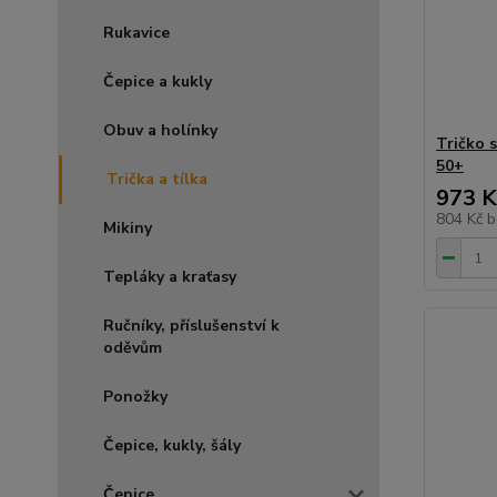
Rukavice
Čepice a kukly
Obuv a holínky
Tričko 
50+
Trička a tílka
973 K
804 Kč
b
Mikiny
Tepláky a kraťasy
Ručníky, příslušenství k
oděvům
Ponožky
Čepice, kukly, šály
Čepice