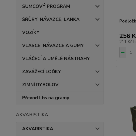
SUMCOVÝ PROGRAM
ŠŇŮRY, NÁVAZCE, LANKA
Podložk
VOZÍKY
256 K
211 Kč
b
VLASCE, NÁVAZCE A GUMY
VLÁČECÍ A UMĚLÉ NÁSTRAHY
ZAVÁŽECÍ LOĎKY
ZIMNÍ RYBOLOV
Převod Lbs na gramy
AKVARISTIKA
AKVARISTIKA