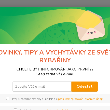
y
Hledat
Moss
Tašky a Camping program
Podložky, karpsaky a trojnožky
ožky, karpsaky a trojnožky
OVINKY, TIPY A VYCHYTÁVKY ZE SVĚ
RYBAŘINY
CHCETE BÝT INFORMOVÁNI JAKO PRVNÍ ??
Kč
Od
Stačí zadat váš e-mail
Odeslat
Přeji si odebírat novinky e-mailem dle
podmínek zpracování osobních údajů
.
ce
PHIN
(6)