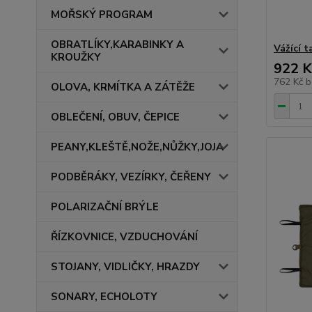
MOŘSKÝ PROGRAM
OBRATLÍKY,KARABINKY A
Vážící 
KROUŽKY
922 K
762 Kč
b
OLOVA, KRMÍTKA A ZÁTĚŽE
OBLEČENÍ, OBUV, ČEPICE
PEANY,KLEŠTĚ,NOŽE,NŮŽKY,JOJA
PODBĚRÁKY, VEZÍRKY, ČEŘENY
POLARIZAČNÍ BRÝLE
ŘÍZKOVNICE, VZDUCHOVÁNÍ
STOJANY, VIDLIČKY, HRAZDY
SONARY, ECHOLOTY