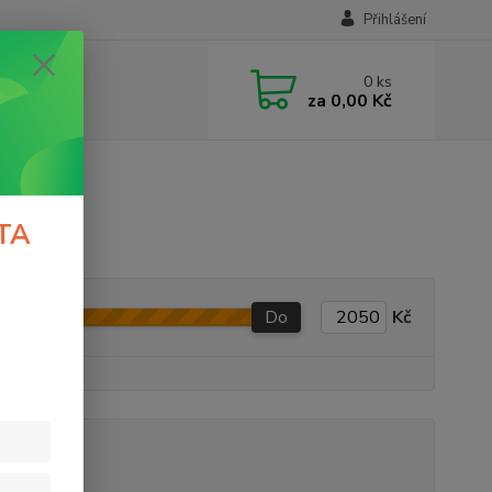
Přihlášení
0
ks
za
0,00 Kč
TA
Do
Kč