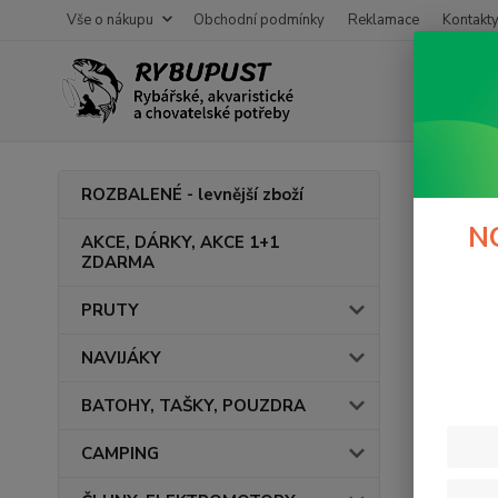
Vše o nákupu
Obchodní podmínky
Reklamace
Kontakt
Úvod
ROZBALENÉ - levnější zboží
Podl
N
AKCE, DÁRKY, AKCE 1+1
ZDARMA
PRUTY
Cena:
NAVIJÁKY
BATOHY, TAŠKY, POUZDRA
CAMPING
Výrob
DEL