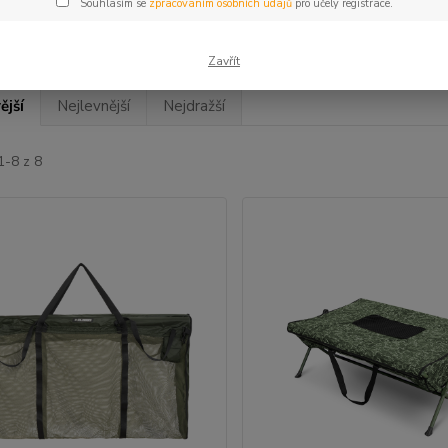
Souhlasím se
zpracováním osobních údajů
pro účely registrace.
Zavřít
ější
Nejlevnější
Nejdražší
1-8 z 8