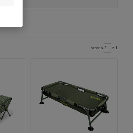
strana
z 1