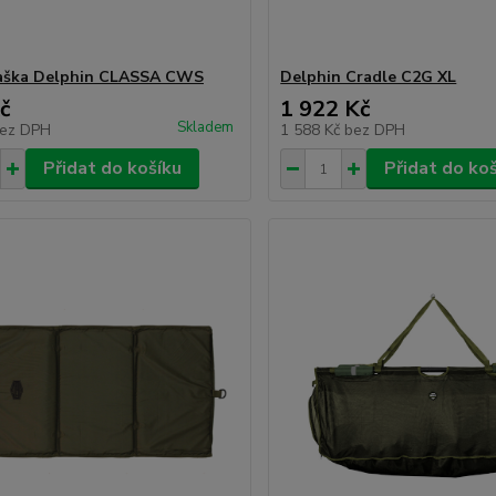
taška Delphin CLASSA CWS
Delphin Cradle C2G XL
č
1 922 Kč
Skladem
ez DPH
1 588 Kč
bez DPH
Přidat do košíku
Přidat do ko