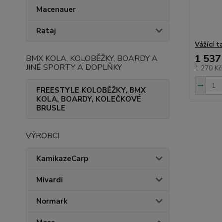
Macenauer
Rataj
Vážící 
1 537
BMX KOLA, KOLOBĚŽKY, BOARDY A
JINÉ SPORTY A DOPLŇKY
1 270 K
FREESTYLE KOLOBĚŽKY, BMX
KOLA, BOARDY, KOLEČKOVÉ
BRUSLE
VÝROBCI
KamikazeCarp
Mivardi
Normark