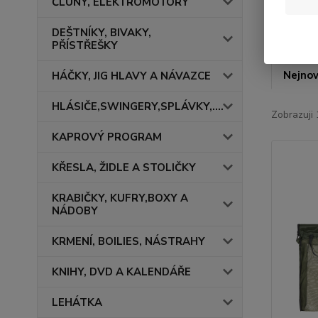
ČLUNY, ELEKTROMOTORY
DEŠTNÍKY, BIVAKY,
PŘÍSTŘEŠKY
Nejnov
HÁČKY, JIG HLAVY A NÁVAZCE
HLÁSIČE,SWINGERY,SPLÁVKY,....
Zobrazuji 
KAPROVÝ PROGRAM
KŘESLA, ŽIDLE A STOLIČKY
KRABIČKY, KUFRY,BOXY A
NÁDOBY
KRMENÍ, BOILIES, NÁSTRAHY
KNIHY, DVD A KALENDÁŘE
LEHÁTKA