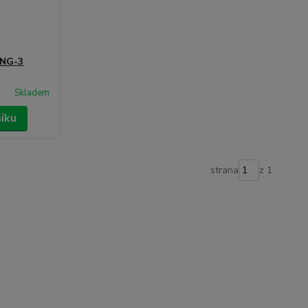
ANG-3
Skladem
šíku
strana
z 1