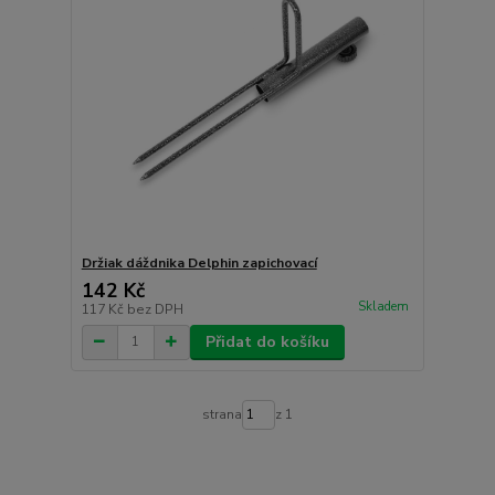
Držiak dáždnika Delphin zapichovací
142 Kč
Skladem
117 Kč
bez DPH
Přidat do košíku
strana
z 1