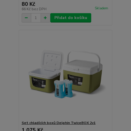
80 Kč
Skladem
66 Kč
bez DPH
Přidat do košíku
Set chladících boxů Delphin TwiceBOX 2v1
1 075 Kč