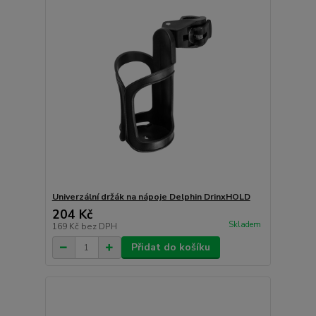
Univerzální držák na nápoje Delphin DrinxHOLD
204 Kč
Skladem
169 Kč
bez DPH
Přidat do košíku