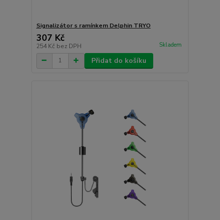
Signalizátor s ramínkem Delphin TRYO
307 Kč
Skladem
254 Kč
bez DPH
Přidat do košíku