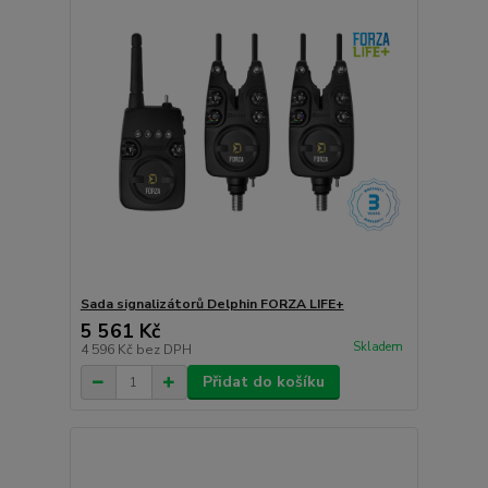
Sada signalizátorů Delphin FORZA LIFE+
5 561 Kč
Skladem
4 596 Kč
bez DPH
Přidat do košíku