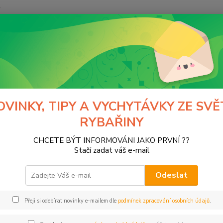
y
Hledat
Normark
výrobci
DYNAMITE BAITS
Řada Meaty Marine
 Meaty Marine
OVINKY, TIPY A VYCHYTÁVKY ZE SVĚ
RYBAŘINY
tegorii nebylo nalezeno žádné zboží.
CHCETE BÝT INFORMOVÁNI JAKO PRVNÍ ??
Stačí zadat váš e-mail
Odeslat
Přeji si odebírat novinky e-mailem dle
podmínek zpracování osobních údajů
.