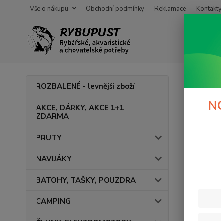
Vše o nákupu
Obchodní podmínky
Reklamace
Kontakt
Úvod
ROZBALENÉ - levnější zboží
Řada
N
AKCE, DÁRKY, AKCE 1+1
ZDARMA
V této ka
PRUTY
NAVIJÁKY
BATOHY, TAŠKY, POUZDRA
CAMPING