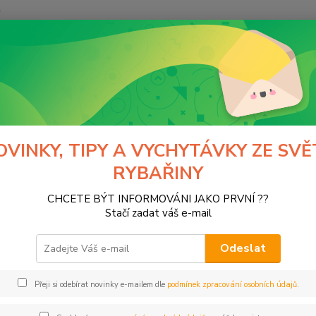
y
Hledat
Normark
výrobci
DYNAMITE BAITS
Řada Complex-T
a Complex-T
OVINKY, TIPY A VYCHYTÁVKY ZE SVĚ
RYBAŘINY
tegorii nebylo nalezeno žádné zboží.
CHCETE BÝT INFORMOVÁNI JAKO PRVNÍ ??
Stačí zadat váš e-mail
Odeslat
Přeji si odebírat novinky e-mailem dle
podmínek zpracování osobních údajů
.