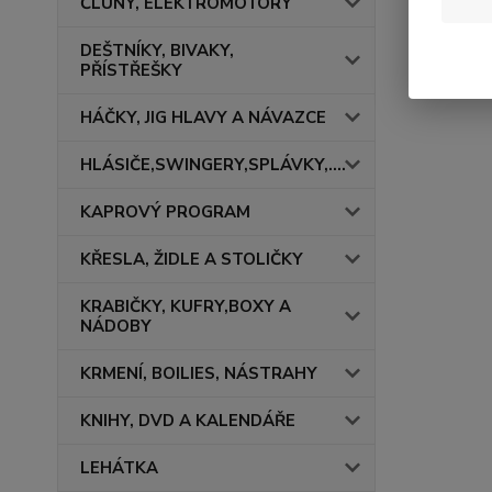
ČLUNY, ELEKTROMOTORY
DEŠTNÍKY, BIVAKY,
PŘÍSTŘEŠKY
HÁČKY, JIG HLAVY A NÁVAZCE
HLÁSIČE,SWINGERY,SPLÁVKY,....
KAPROVÝ PROGRAM
KŘESLA, ŽIDLE A STOLIČKY
KRABIČKY, KUFRY,BOXY A
NÁDOBY
KRMENÍ, BOILIES, NÁSTRAHY
KNIHY, DVD A KALENDÁŘE
LEHÁTKA