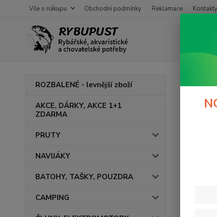
Vše o nákupu
Obchodní podmínky
Reklamace
Kontakt
Úvod
ROZBALENÉ - levnější zboží
Řad
N
AKCE, DÁRKY, AKCE 1+1
ZDARMA
V této ka
PRUTY
NAVIJÁKY
BATOHY, TAŠKY, POUZDRA
CAMPING