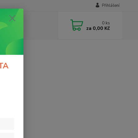
Přihlášení
0
ks
za
0,00 Kč
TA