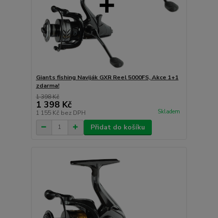
Giants fishing Naviják GXR Reel 5000FS, Akce 1+1
zdarma!
1 398 Kč
1 398 Kč
Skladem
1 155 Kč
bez DPH
Přidat do košíku