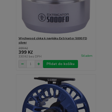
Wychwood cívka k navijáku Extricator 5000 FD
silver
399 Kč
399 Kč
Skladem
330 Kč
bez DPH
Přidat do košíku