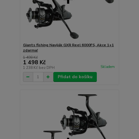
Giants fishing Naviják GXR Reel 6000FS, Akce 1+1
zdarma!
1 498 Kč
1 498 Kč
Skladem
1 238 Kč
bez DPH
Přidat do košíku