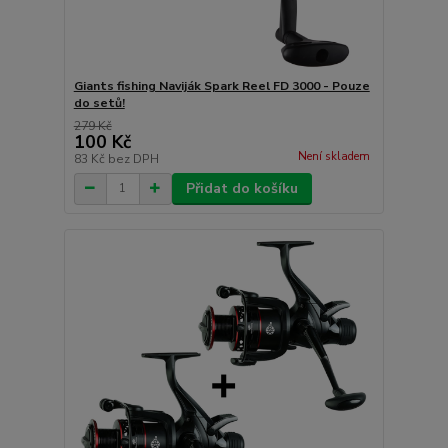
Giants fishing Naviják Spark Reel FD 3000 - Pouze
do setů!
279 Kč
100 Kč
Není skladem
83 Kč
bez DPH
Přidat do košíku