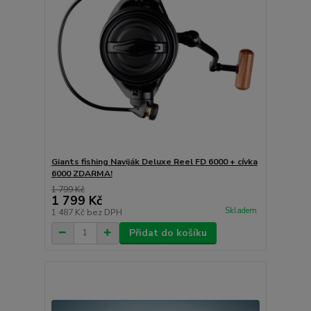
Giants fishing Naviják Deluxe Reel FD 6000 + cívka
6000 ZDARMA!
1 799 Kč
1 799 Kč
Skladem
1 487 Kč
bez DPH
Přidat do košíku