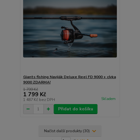
Giants fishing Naviják Deluxe Reel FD 9000 + cívka
9000 ZDARMA!
1 799 Kč
1 799 Kč
Skladem
1 487 Kč
bez DPH
Přidat do košíku
Načíst další produkty (30)