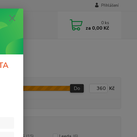
Přihlášení
0
ks
za
0,00 Kč
TA
Do
Kč
NTS FISHING
(15)
Leeda
(6)