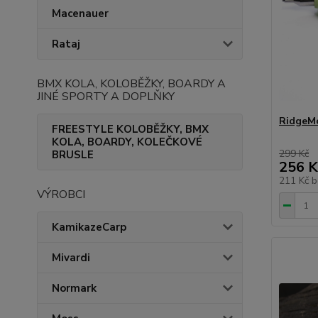
Macenauer
Rataj
BMX KOLA, KOLOBĚŽKY, BOARDY A
JINÉ SPORTY A DOPLŇKY
RidgeMo
FREESTYLE KOLOBĚŽKY, BMX
KOLA, BOARDY, KOLEČKOVÉ
299 Kč
BRUSLE
256 K
211 Kč
b
VÝROBCI
KamikazeCarp
Mivardi
Normark