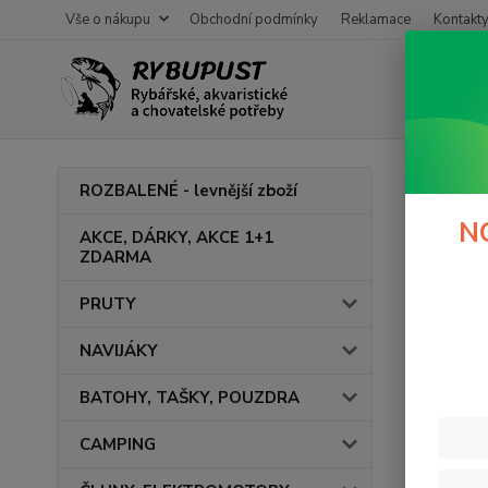
Vše o nákupu
Obchodní podmínky
Reklamace
Kontakt
Úvod
ROZBALENÉ - levnější zboží
Jehl
N
AKCE, DÁRKY, AKCE 1+1
ZDARMA
PRUTY
Cena:
NAVIJÁKY
BATOHY, TAŠKY, POUZDRA
CAMPING
Výrob
Gar