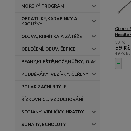
MOŘSKÝ PROGRAM
OBRATLÍKY,KARABINKY A
KROUŽKY
Giants 
Needle 
OLOVA, KRMÍTKA A ZÁTĚŽE
59 Kč
59 Kč
OBLEČENÍ, OBUV, ČEPICE
49 Kč
be
PEANY,KLEŠTĚ,NOŽE,NŮŽKY,JOJA
PODBĚRÁKY, VEZÍRKY, ČEŘENY
POLARIZAČNÍ BRÝLE
ŘÍZKOVNICE, VZDUCHOVÁNÍ
STOJANY, VIDLIČKY, HRAZDY
SONARY, ECHOLOTY