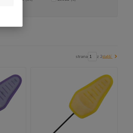
strana
z 2
další