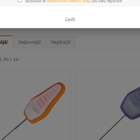
Souhlasím se
zpracováním osobních údajů
pro účely registrace.
geMonkey
(1)
Wychwood
(9)
Zavřít
ější
Nejlevnější
Nejdražší
1-30 z 44