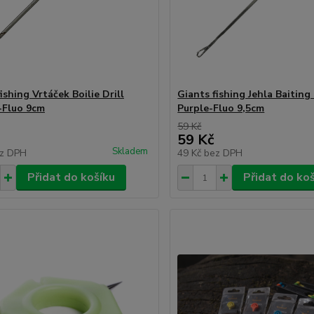
ishing Vrtáček Boilie Drill
Giants fishing Jehla Baiting
-Fluo 9cm
Purple-Fluo 9,5cm
59 Kč
59 Kč
Skladem
z DPH
49 Kč
bez DPH
Přidat do košíku
Přidat do ko