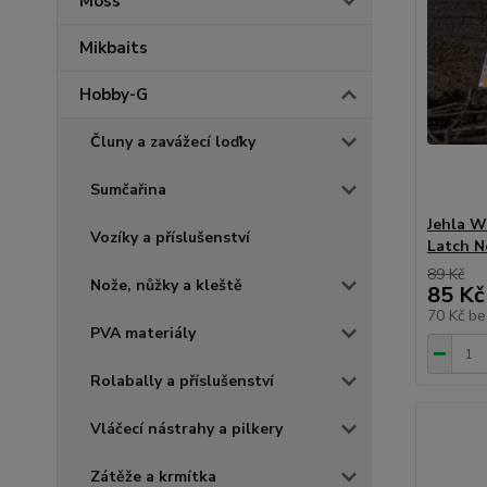
Moss
Mikbaits
Hobby-G
Čluny a zavážecí loďky
Sumčařina
Jehla W
Vozíky a příslušenství
Latch N
89 Kč
Nože, nůžky a kleště
85 Kč
70 Kč
be
PVA materiály
Rolabally a příslušenství
Vláčecí nástrahy a pilkery
Zátěže a krmítka