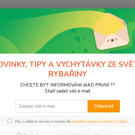
y
Hledat
Hobby-G
Rybářská bižuterie
Jehly a vrtáčky
y a vrtáčky
OVINKY, TIPY A VYCHYTÁVKY ZE SVĚ
RYBAŘINY
CHCETE BÝT INFORMOVÁNI JAKO PRVNÍ ??
Kč
Od
Stačí zadat váš e-mail
Odeslat
Přeji si odebírat novinky e-mailem dle
podmínek zpracování osobních údajů
.
ce
bolino
(2)
Gardner
(11)
GIA