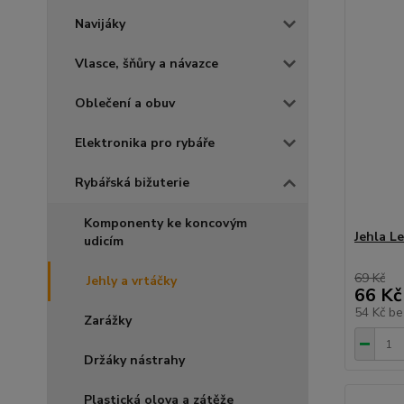
Navijáky
Vlasce, šňůry a návazce
Oblečení a obuv
Elektronika pro rybáře
Rybářská bižuterie
Komponenty ke koncovým
Jehla L
udicím
69 Kč
Jehly a vrtáčky
66 Kč
54 Kč
be
Zarážky
Držáky nástrahy
Plastická olova a zátěže