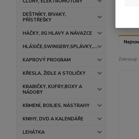
ČLUNY, ELEKTROMOTORY
Rid
DEŠTNÍKY, BIVAKY,
PŘÍSTŘEŠKY
HÁČKY, JIG HLAVY A NÁVAZCE
Nejnov
HLÁSIČE,SWINGERY,SPLÁVKY,....
Zobrazuji 
KAPROVÝ PROGRAM
KŘESLA, ŽIDLE A STOLIČKY
KRABIČKY, KUFRY,BOXY A
NÁDOBY
KRMENÍ, BOILIES, NÁSTRAHY
KNIHY, DVD A KALENDÁŘE
LEHÁTKA