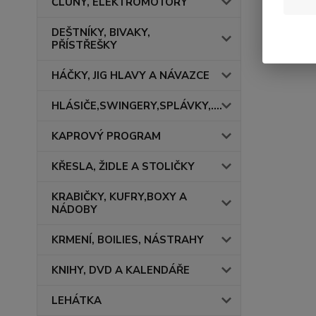
ČLUNY, ELEKTROMOTORY
DEŠTNÍKY, BIVAKY,
PŘÍSTŘEŠKY
HÁČKY, JIG HLAVY A NÁVAZCE
HLÁSIČE,SWINGERY,SPLÁVKY,....
KAPROVÝ PROGRAM
KŘESLA, ŽIDLE A STOLIČKY
KRABIČKY, KUFRY,BOXY A
NÁDOBY
KRMENÍ, BOILIES, NÁSTRAHY
KNIHY, DVD A KALENDÁŘE
LEHÁTKA