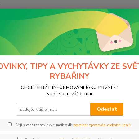
y
Hledat
Normark
výrobci
CARP SPIRIT
camping
ping
OVINKY, TIPY A VYCHYTÁVKY ZE SVĚ
RYBAŘINY
tegorii nebylo nalezeno žádné zboží.
CHCETE BÝT INFORMOVÁNI JAKO PRVNÍ ??
Stačí zadat váš e-mail
Odeslat
Přeji si odebírat novinky e-mailem dle
podmínek zpracování osobních údajů
.