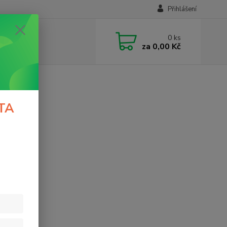
Přihlášení
0
ks
za
0,00 Kč
TA