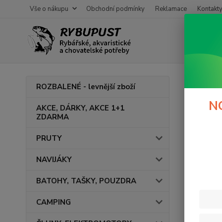
Vše o nákupu
Obchodní podmínky
Reklamace
Kontakt
Úvod
ROZBALENÉ - levnější zboží
cam
N
AKCE, DÁRKY, AKCE 1+1
ZDARMA
V této ka
PRUTY
NAVIJÁKY
BATOHY, TAŠKY, POUZDRA
CAMPING