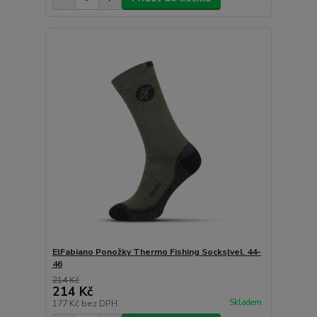
ElFabiano Ponožky Thermo Fishing Socks|vel. 44-
46
214 Kč
214 Kč
Skladem
177 Kč
bez DPH