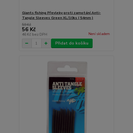
Giants fishing Převleky proti zamotání Anti-
Tangle Sleeves Green XL/10ks ( 54mm )
59 Kč
56 Kč
Není skladem
46 Kč
bez DPH
Přidat do košíku