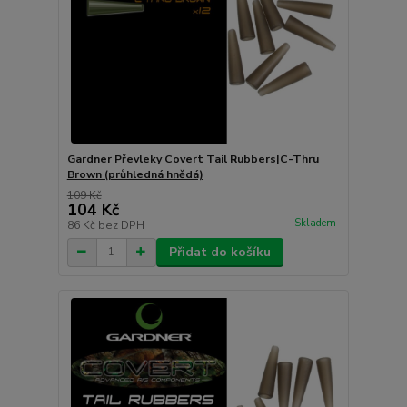
Gardner Převleky Covert Tail Rubbers|C-Thru
Brown (průhledná hnědá)
109 Kč
104 Kč
Skladem
86 Kč
bez DPH
Přidat do košíku