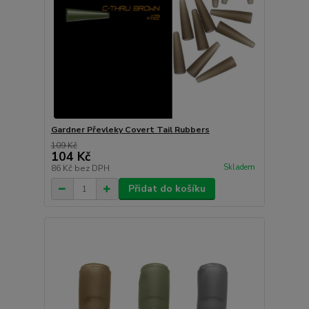
Gardner Převleky Covert Tail Rubbers
109 Kč
104 Kč
Skladem
86 Kč
bez DPH
Přidat do košíku