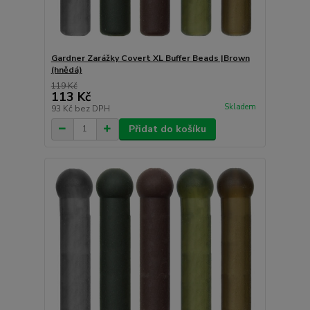
Gardner Zarážky Covert XL Buffer Beads |Brown
(hnědá)
119 Kč
113 Kč
Skladem
93 Kč
bez DPH
Přidat do košíku