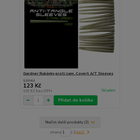
Gardner Rukávky proti zam. Covert A/T Sleeves
129 Kč
123 Kč
Skladem
101 Kč
bez DPH
Přidat do košíku
Načíst další produkty (3)
strana
z 2
další