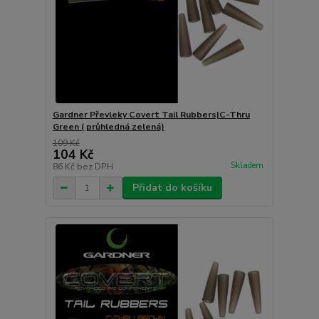
Gardner Převleky Covert Tail Rubbers|C-Thru
Green ( průhledná zelená)
109 Kč
104 Kč
Skladem
86 Kč
bez DPH
Přidat do košíku