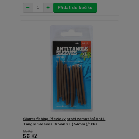
Přidat do košíku
Giants fishing Převleky proti zamotání Anti-
Tangle Sleeves Brown XL ( 54mm )/10ks
59 Kč
56 Kč