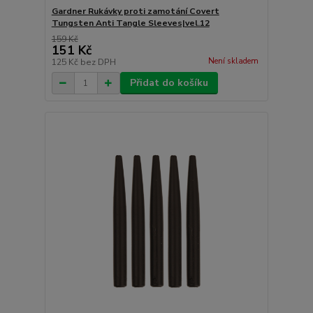
Gardner Rukávky proti zamotání Covert
Tungsten Anti Tangle Sleeves|vel.12
159 Kč
151 Kč
Není skladem
125 Kč
bez DPH
Přidat do košíku