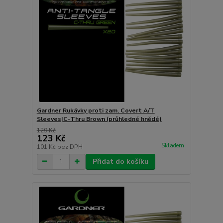
Gardner Rukávky proti zam. Covert A/T
Sleeves|C-Thru Brown (průhledné hnědé)
129 Kč
123 Kč
Skladem
101 Kč
bez DPH
Přidat do košíku