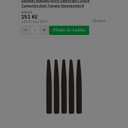
Gardner Rukávky proti zamotání Covert
Tungsten Anti Tangle Sleeves|vel.8
159 Kč
151 Kč
Skladem
125 Kč
bez DPH
Přidat do košíku