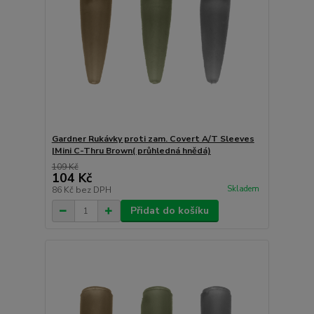
Gardner Rukávky proti zam. Covert A/T Sleeves
|Mini C-Thru Brown( průhledná hnědá)
109 Kč
104 Kč
Skladem
86 Kč
bez DPH
Přidat do košíku