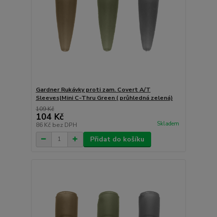
Gardner Rukávky proti zam. Covert A/T
Sleeves|Mini C-Thru Green ( průhledná zelená)
109 Kč
104 Kč
Skladem
86 Kč
bez DPH
Přidat do košíku