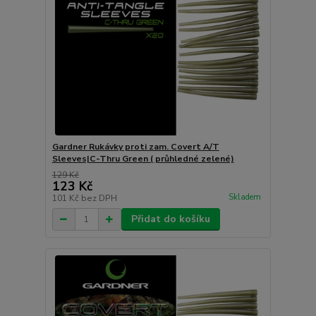
Gardner Rukávky proti zam. Covert A/T
Sleeves|C-Thru Green ( průhledné zelené)
129 Kč
123 Kč
Skladem
101 Kč
bez DPH
Přidat do košíku